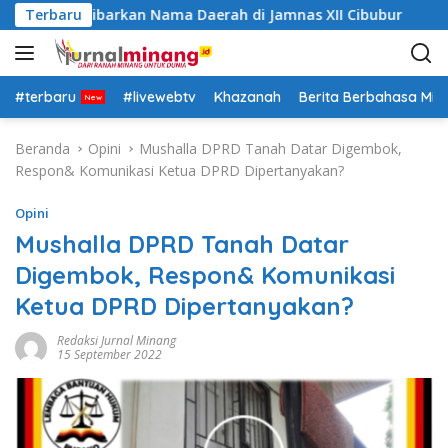
L
 Siap Kibarkan Nama Daerah di Jamnas XII Cibubur
Terbaru
Pa
a
n
g
s
#terbaru
#livewebtv
Khazanah
Berita Berbahasa Mi
u
n
Beranda
Opini
Mushalla DPRD Tanah Datar Digembok,
g
Respon& Komunikasi Ketua DPRD Dipertanyakan?
k
e
Opini
k
Mushalla DPRD Tanah Datar
o
Digembok, Respon& Komunikasi
n
t
Ketua DPRD Dipertanyakan?
e
n
Redaksi Jurnal Minang
15 September 2022