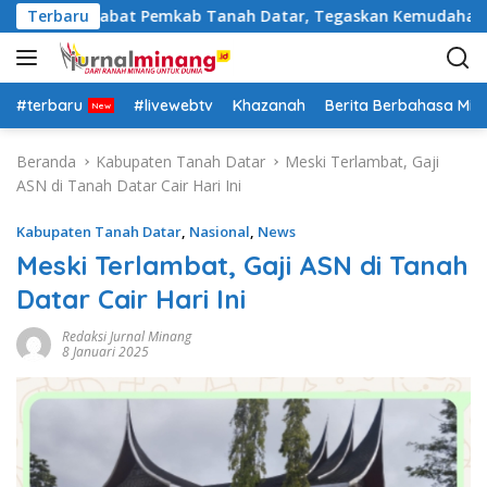
L
 Rotasi Pejabat Pemkab Tanah Datar, Tegaskan Kemudahan Izin
Terbaru
a
n
g
s
#terbaru
#livewebtv
Khazanah
Berita Berbahasa Mi
u
n
Beranda
Kabupaten Tanah Datar
Meski Terlambat, Gaji
g
ASN di Tanah Datar Cair Hari Ini
k
e
Kabupaten Tanah Datar
,
Nasional
,
News
k
Meski Terlambat, Gaji ASN di Tanah
o
Datar Cair Hari Ini
n
t
Redaksi Jurnal Minang
e
8 Januari 2025
n