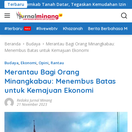
L
ejabat Pemkab Tanah Datar, Tegaskan Kemudahan Izin Investor
Terbaru
a
n
g
s
#terbaru
#livewebtv
Khazanah
Berita Berbahasa Mi
u
n
Beranda
Budaya
Merantau Bagi Orang Minangkabau:
g
Menembus Batas untuk Kemajuan Ekonomi
k
e
Budaya
,
Ekonomi
,
Opini
,
Rantau
k
Merantau Bagi Orang
o
Minangkabau: Menembus Batas
n
t
untuk Kemajuan Ekonomi
e
n
Redaksi Jurnal Minang
21 November 2023