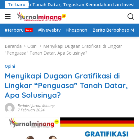
L
Pemkab Tanah Datar, Tegaskan Kemudahan Izin Investor
Terbaru
a
n
g
s
#terbaru
#livewebtv
Khazanah
Berita Berbahasa Mi
u
n
Beranda
Opini
Menyikapi Dugaan Gratifikasi di Lingkar
g
"Penguasa" Tanah Datar, Apa Solusinya?
k
e
Opini
k
Menyikapi Dugaan Gratifikasi di
o
Lingkar “Penguasa” Tanah Datar,
n
t
Apa Solusinya?
e
n
Redaksi Jurnal Minang
7 Februari 2024