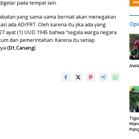
igelar pada tempat lain.
 jabatan yang sama-sama berniat akan menegakan
Opi
i ada AD/PRT. Oleh karena itu jika ada yang
27 ayat (1) UUD 1945 bahwa “segala warga negara
um dan pemerintahan. Karena itu setiap
nya
(Dt.Canang
)
AWA
Tiga
Man
Pang
Min