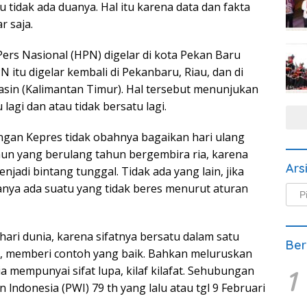
u tidak ada duanya. Hal itu karena data dan fakta
r saja.
Pers Nasional (HPN) digelar di kota Pekan Baru
N itu digelar kembali di Pekanbaru, Riau, dan di
masin (Kalimantan Timur). Hal tersebut menunjukan
lagi dan atau tidak bersatu lagi.
engan Kepres tidak obahnya bagaikan hari ulang
hun yang berulang tahun bergembira ria, karena
Ars
jadi bintang tunggal. Tidak ada yang lain, jika
anya ada suatu yang tidak beres menurut aturan
Arsi
Beri
hari dunia, karena sifatnya bersatu dalam satu
Ber
, memberi contoh yang baik. Bahkan meluruskan
mempunyai sifat lupa, kilaf kilafat. Sehubungan
1
lndonesia (PWI) 79 th yang lalu atau tgl 9 Februari