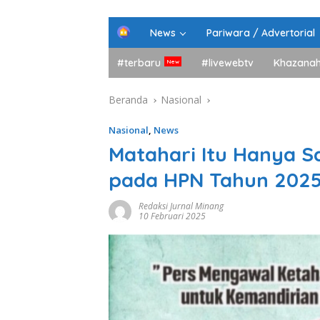
H
News
Pariwara / Advertorial
o
m
#terbaru
#livewebtv
Khazana
e
Beranda
Nasional
Nasional
,
News
Matahari Itu Hanya Sa
pada HPN Tahun 202
Redaksi Jurnal Minang
10 Februari 2025