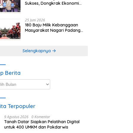
Sukses, Dongkrak Ekonomi
dan Kunjungan Wisata Tanah
Datar
25 Juni 2026
180 Baju Milik Kebanggaan
Masyarakat Nagari Padang
Magek Sita Perhatian
Pengunjung Festival
Minangkabau
Selengkapnya
ip Berita
p
ta
ita Terpopuler
9 Agustus 2026
0 Komentar
Tanah Datar Siapkan Pelatihan Digital
untuk 400 UMKM dan Pokdarwis