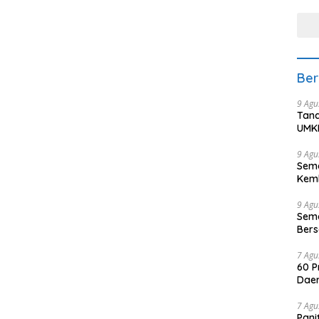
tera
Ber
9 Agu
Tana
UMK
9 Agu
Sema
Kemb
9 Agu
Sema
Ber
Puti
7 Agu
60 P
Daer
7 Agu
Pani