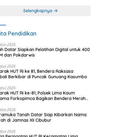
khir dari 3 tulisan)
(2 dari 3 tulisan)
Selengkapnya
ita Pendidikan
stus 2026
h Datar Siapkan Pelatihan Digital untuk 400
M dan Pokdarwis
stus 2026
rak HUT RI ke 81, Bendera Raksasa
ali Berkibar di Puncak Gunuang Kasumbo
stus 2026
rak HUT RI ke-81, Polsek Lima Kaum
sama Forkopimca Bagikan Bendera Merah
h kepada Masyarakat
stus 2026
ramuka Tanah Datar Siap Kibarkan Nama
ah di Jamnas XII Cibubur
stus 2026
tia Peringatan HUT RI Kecamatan Lima