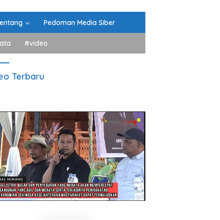
entang
Pedoman Media Siber
ata
#video
eo Terbaru