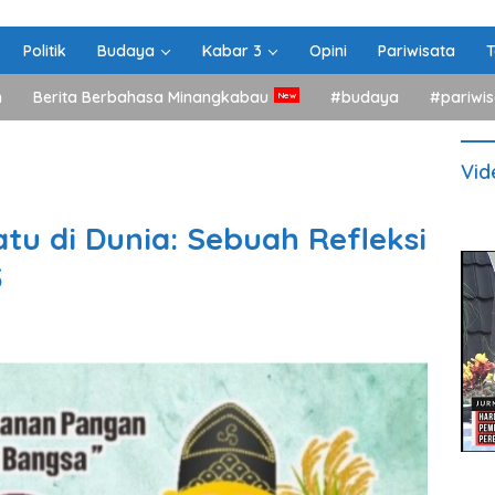
Politik
Budaya
Kabar 3
Opini
Pariwisata
T
h
Berita Berbahasa Minangkabau
#budaya
#pariwis
Vid
tu di Dunia: Sebuah Refleksi
5