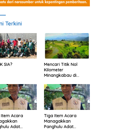
ni Terkini
K SIA?
Mencari Titik Nol
Kilometer
Minangkabau di
Nagari Pariangan,
Dimanakah Lokasi
nya?
 Item Acara
Tiga Item Acara
agakkan
Managakkan
hulu Adat
Panghulu Adat
angkabau (bagian
Minangkabau (bagian