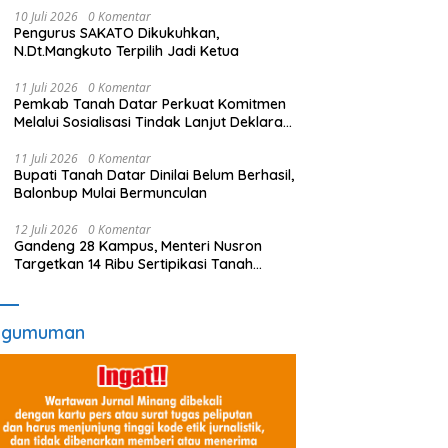
10 Juli 2026
0 Komentar
Pengurus SAKATO Dikukuhkan,
N.Dt.Mangkuto Terpilih Jadi Ketua
11 Juli 2026
0 Komentar
Pemkab Tanah Datar Perkuat Komitmen
Melalui Sosialisasi Tindak Lanjut Deklarasi
Penolakan LGBT
11 Juli 2026
0 Komentar
Bupati Tanah Datar Dinilai Belum Berhasil,
Balonbup Mulai Bermunculan
12 Juli 2026
0 Komentar
Gandeng 28 Kampus, Menteri Nusron
Targetkan 14 Ribu Sertipikasi Tanah
Wakaf di Sulsel Rampung dalam Satu
Tahun
ngumuman