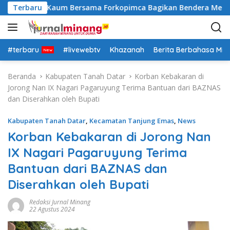
L
lsek Lima Kaum Bersama Forkopimca Bagikan Bendera Merah P
Terbaru
a
n
g
s
#terbaru
#livewebtv
Khazanah
Berita Berbahasa Mi
u
n
Beranda
Kabupaten Tanah Datar
Korban Kebakaran di
g
Jorong Nan IX Nagari Pagaruyung Terima Bantuan dari BAZNAS
k
dan Diserahkan oleh Bupati
e
k
Kabupaten Tanah Datar
,
Kecamatan Tanjung Emas
,
News
o
Korban Kebakaran di Jorong Nan
n
IX Nagari Pagaruyung Terima
t
e
Bantuan dari BAZNAS dan
n
Diserahkan oleh Bupati
Redaksi Jurnal Minang
22 Agustus 2024