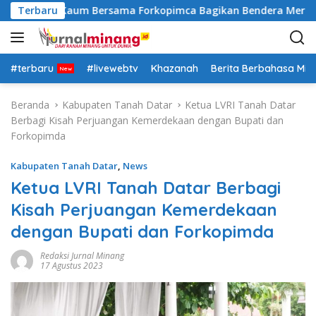
L
lsek Lima Kaum Bersama Forkopimca Bagikan Bendera Merah Pu
Terbaru
a
n
g
s
#terbaru
#livewebtv
Khazanah
Berita Berbahasa Mi
u
n
Beranda
Kabupaten Tanah Datar
Ketua LVRI Tanah Datar
g
Berbagi Kisah Perjuangan Kemerdekaan dengan Bupati dan
k
Forkopimda
e
k
Kabupaten Tanah Datar
,
News
o
Ketua LVRI Tanah Datar Berbagi
n
Kisah Perjuangan Kemerdekaan
t
e
dengan Bupati dan Forkopimda
n
Redaksi Jurnal Minang
17 Agustus 2023