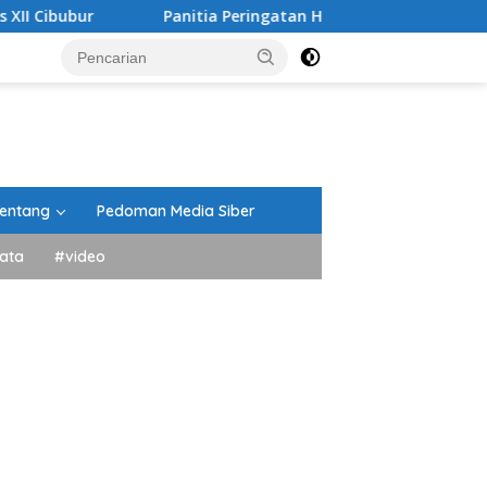
Panitia Peringatan HUT RI Kecamatan Lima Kaum Berikan 
entang
Pedoman Media Siber
ata
#video