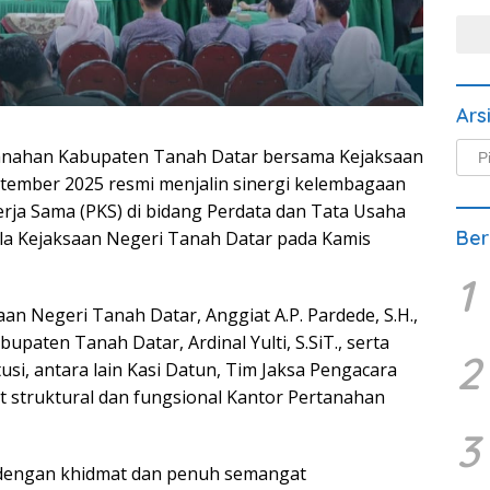
Ars
Arsi
tanahan Kabupaten Tanah Datar bersama Kejaksaan
Beri
tember 2025 resmi menjalin sinergi kelembagaan
rja Sama (PKS) di bidang Perdata dan Tata Usaha
Ber
ula Kejaksaan Negeri Tanah Datar pada Kamis
1
an Negeri Tanah Datar, Anggiat A.P. Pardede, S.H.,
paten Tanah Datar, Ardinal Yulti, S.SiT., serta
2
itusi, antara lain Kasi Datun, Tim Jaksa Pengacara
at struktural dan fungsional Kantor Pertanahan
3
dengan khidmat dan penuh semangat