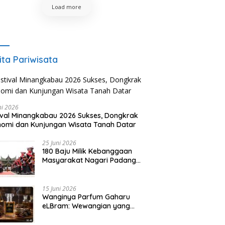
Load more
ita Pariwisata
ni 2026
ival Minangkabau 2026 Sukses, Dongkrak
omi dan Kunjungan Wisata Tanah Datar
25 Juni 2026
180 Baju Milik Kebanggaan
Masyarakat Nagari Padang
Magek Sita Perhatian
Pengunjung Festival
Minangkabau
15 Juni 2026
Wanginya Parfum Gaharu
eLBram: Wewangian yang
Lahir dari Kesabaran Alam,
Ayo Dicoba!