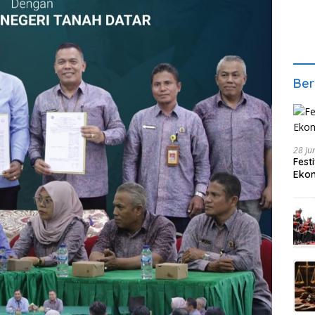
Ber
28 Ju
Fest
Ekon