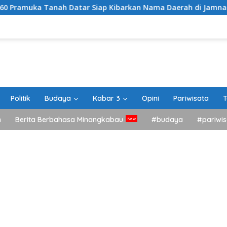
ah Datar Siap Kibarkan Nama Daerah di Jamnas XII Cibubur
Politik
Budaya
Kabar 3
Opini
Pariwisata
T
h
Berita Berbahasa Minangkabau
#budaya
#pariwis