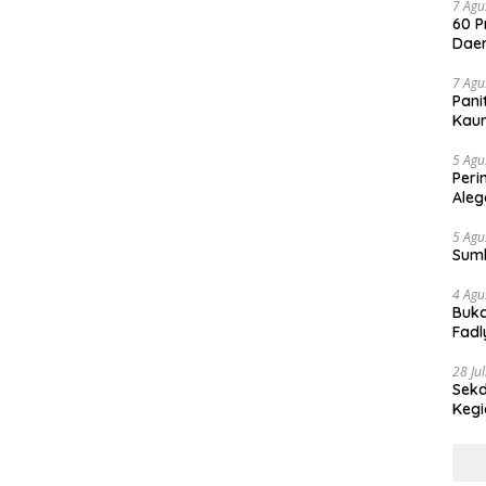
7 Agu
60 P
Daer
7 Agu
Pani
Kaum
5 Agu
Peri
Aleg
5 Agu
Sum
4 Agu
Buka
Fadl
Bang
28 Ju
Sekd
Keg