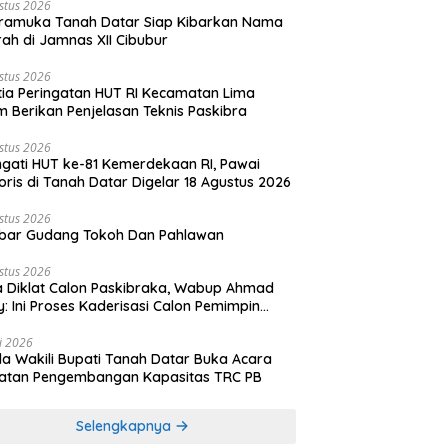
stus 2026
ramuka Tanah Datar Siap Kibarkan Nama
ah di Jamnas XII Cibubur
stus 2026
tia Peringatan HUT RI Kecamatan Lima
 Berikan Penjelasan Teknis Paskibra
stus 2026
ngati HUT ke-81 Kemerdekaan RI, Pawai
oris di Tanah Datar Digelar 18 Agustus 2026
stus 2026
bar Gudang Tokoh Dan Pahlawan
stus 2026
 Diklat Calon Paskibraka, Wabup Ahmad
y: Ini Proses Kaderisasi Calon Pemimpin
sa yang Berkarakter Pancasila
li 2026
a Wakili Bupati Tanah Datar Buka Acara
iatan Pengembangan Kapasitas TRC PB
Selengkapnya