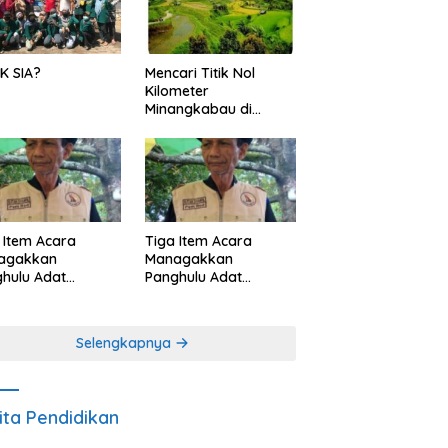
K SIA?
Mencari Titik Nol
Kilometer
Minangkabau di
Nagari Pariangan,
Dimanakah Lokasi
nya?
 Item Acara
Tiga Item Acara
agakkan
Managakkan
hulu Adat
Panghulu Adat
angkabau (bagian
Minangkabau (bagian
khir dari 3 tulisan)
(2 dari 3 tulisan)
Selengkapnya
ita Pendidikan