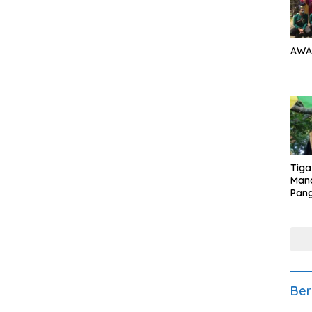
AWA
Tiga
Man
Pang
Min
tera
Ber