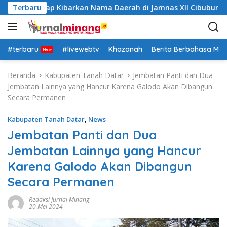
L
 Datar Siap Kibarkan Nama Daerah di Jamnas XII Cibubur
Terbaru
a
n
g
s
#terbaru
#livewebtv
Khazanah
Berita Berbahasa Mi
u
n
Beranda
Kabupaten Tanah Datar
Jembatan Panti dan Dua
g
Jembatan Lainnya yang Hancur Karena Galodo Akan Dibangun
k
Secara Permanen
e
k
Kabupaten Tanah Datar
,
News
o
Jembatan Panti dan Dua
n
Jembatan Lainnya yang Hancur
t
e
Karena Galodo Akan Dibangun
n
Secara Permanen
Redaksi Jurnal Minang
20 Mei 2024