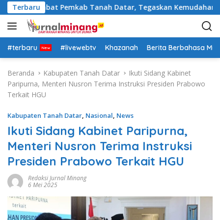
L
Rotasi Pejabat Pemkab Tanah Datar, Tegaskan Kemudahan Izin 
Terbaru
a
n
g
s
#terbaru
#livewebtv
Khazanah
Berita Berbahasa Mi
u
n
Beranda
Kabupaten Tanah Datar
Ikuti Sidang Kabinet
g
Paripurna, Menteri Nusron Terima Instruksi Presiden Prabowo
k
Terkait HGU
e
k
Kabupaten Tanah Datar
,
Nasional
,
News
o
Ikuti Sidang Kabinet Paripurna,
n
Menteri Nusron Terima Instruksi
t
e
Presiden Prabowo Terkait HGU
n
Redaksi Jurnal Minang
6 Mei 2025