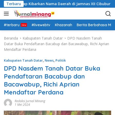
L
Datar Siap Kibarkan Nama Daerah di Jamnas XII Cibubur
Terbaru
a
n
g
s
#terbaru
#livewebtv
Khazanah
Berita Berbahasa Mi
u
n
Beranda
Kabupaten Tanah Datar
DPD Nasdem Tanah
g
Datar Buka Pendaftaran Bacabup dan Bacawabup, Richi Aprian
k
Mendaftar Perdana
e
k
Kabupaten Tanah Datar
,
News
,
Politik
o
DPD Nasdem Tanah Datar Buka
n
Pendaftaran Bacabup dan
t
e
Bacawabup, Richi Aprian
n
Mendaftar Perdana
Redaksi Jurnal Minang
1 Mei 2024