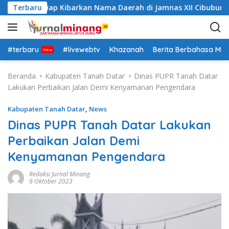
L
 Datar Siap Kibarkan Nama Daerah di Jamnas XII Cibubur
Terbaru
a
n
g
s
#terbaru
#livewebtv
Khazanah
Berita Berbahasa Mi
u
n
Beranda
Kabupaten Tanah Datar
Dinas PUPR Tanah Datar
g
Lakukan Perbaikan Jalan Demi Kenyamanan Pengendara
k
e
Kabupaten Tanah Datar
,
News
k
Dinas PUPR Tanah Datar Lakukan
o
Perbaikan Jalan Demi
n
t
Kenyamanan Pengendara
e
n
Redaksi Jurnal Minang
9 Oktober 2023