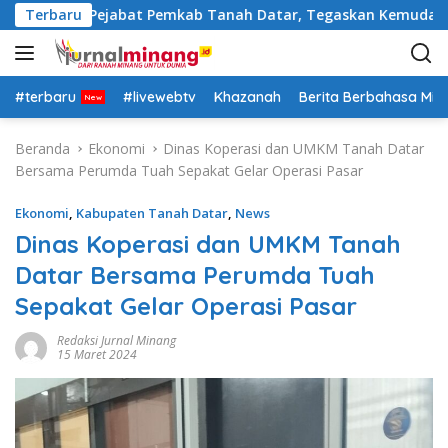
L
ra Rotasi Pejabat Pemkab Tanah Datar, Tegaskan Kemudahan Iz
Terbaru
a
n
g
s
#terbaru
#livewebtv
Khazanah
Berita Berbahasa Mi
u
n
Beranda
Ekonomi
Dinas Koperasi dan UMKM Tanah Datar
g
Bersama Perumda Tuah Sepakat Gelar Operasi Pasar
k
e
Ekonomi
,
Kabupaten Tanah Datar
,
News
k
Dinas Koperasi dan UMKM Tanah
o
Datar Bersama Perumda Tuah
n
t
Sepakat Gelar Operasi Pasar
e
n
Redaksi Jurnal Minang
15 Maret 2024