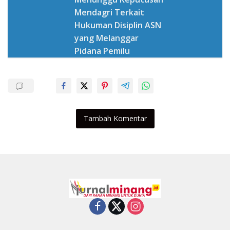
Mendagri Terkait
Hukuman Disiplin ASN
yang Melanggar
Pidana Pemilu
Tambah Komentar