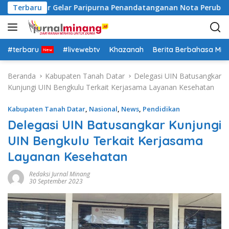
L
anah Datar Gelar Paripurna Penandatanganan Nota Perubahan
Terbaru
a
n
g
s
#terbaru
#livewebtv
Khazanah
Berita Berbahasa Mi
u
n
Beranda
Kabupaten Tanah Datar
Delegasi UIN Batusangkar
g
Kunjungi UIN Bengkulu Terkait Kerjasama Layanan Kesehatan
k
e
Kabupaten Tanah Datar
,
Nasional
,
News
,
Pendidikan
k
Delegasi UIN Batusangkar Kunjungi
o
UIN Bengkulu Terkait Kerjasama
n
t
Layanan Kesehatan
e
n
Redaksi Jurnal Minang
30 September 2023