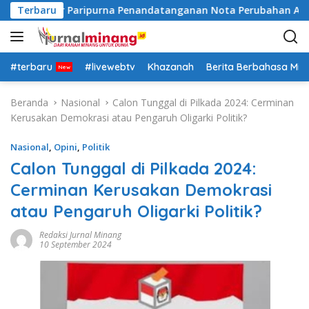
L
ar Gelar Paripurna Penandatanganan Nota Perubahan Anggar
Terbaru
a
n
g
s
#terbaru
#livewebtv
Khazanah
Berita Berbahasa Mi
u
n
Beranda
Nasional
Calon Tunggal di Pilkada 2024: Cerminan
g
Kerusakan Demokrasi atau Pengaruh Oligarki Politik?
k
e
Nasional
,
Opini
,
Politik
k
Calon Tunggal di Pilkada 2024:
o
Cerminan Kerusakan Demokrasi
n
t
atau Pengaruh Oligarki Politik?
e
n
Redaksi Jurnal Minang
10 September 2024