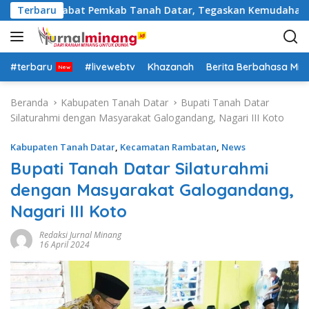
L
Rotasi Pejabat Pemkab Tanah Datar, Tegaskan Kemudahan Izin 
Terbaru
a
n
g
s
#terbaru
#livewebtv
Khazanah
Berita Berbahasa Mi
u
n
Beranda
Kabupaten Tanah Datar
Bupati Tanah Datar
g
Silaturahmi dengan Masyarakat Galogandang, Nagari III Koto
k
e
Kabupaten Tanah Datar
,
Kecamatan Rambatan
,
News
k
Bupati Tanah Datar Silaturahmi
o
dengan Masyarakat Galogandang,
n
t
Nagari III Koto
e
n
Redaksi Jurnal Minang
16 April 2024