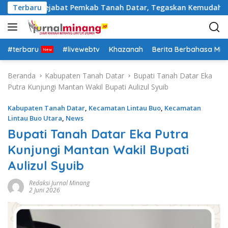
L
ra Rotasi Pejabat Pemkab Tanah Datar, Tegaskan Kemudahan Izi
Terbaru
a
n
g
s
#terbaru
#livewebtv
Khazanah
Berita Berbahasa Mi
u
n
Beranda
Kabupaten Tanah Datar
Bupati Tanah Datar Eka
g
Putra Kunjungi Mantan Wakil Bupati Aulizul Syuib
k
e
Kabupaten Tanah Datar
,
Kecamatan Lintau Buo
,
Kecamatan
k
Lintau Buo Utara
,
News
o
Bupati Tanah Datar Eka Putra
n
Kunjungi Mantan Wakil Bupati
t
e
Aulizul Syuib
n
Redaksi Jurnal Minang
2 Juni 2026