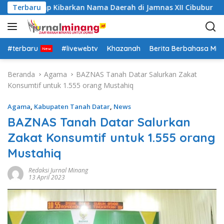
L
atar Siap Kibarkan Nama Daerah di Jamnas XII Cibubur
Terbaru
a
n
g
s
#terbaru
#livewebtv
Khazanah
Berita Berbahasa Mi
u
n
Beranda
Agama
BAZNAS Tanah Datar Salurkan Zakat
g
Konsumtif untuk 1.555 orang Mustahiq
k
e
Agama
,
Kabupaten Tanah Datar
,
News
k
BAZNAS Tanah Datar Salurkan
o
Zakat Konsumtif untuk 1.555 orang
n
t
Mustahiq
e
n
Redaksi Jurnal Minang
13 April 2023