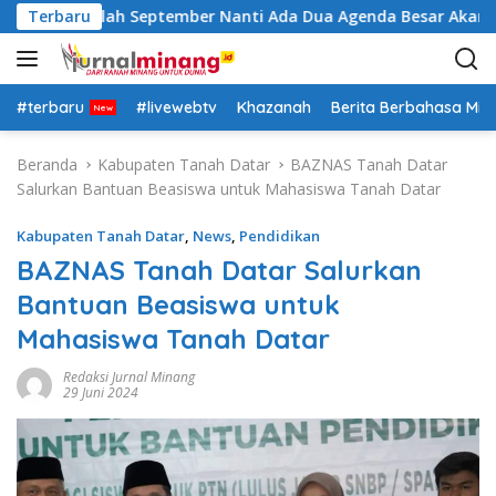
L
: Insya Allah September Nanti Ada Dua Agenda Besar Akan Kita
Terbaru
a
n
g
s
#terbaru
#livewebtv
Khazanah
Berita Berbahasa Mi
u
n
Beranda
Kabupaten Tanah Datar
BAZNAS Tanah Datar
g
Salurkan Bantuan Beasiswa untuk Mahasiswa Tanah Datar
k
e
Kabupaten Tanah Datar
,
News
,
Pendidikan
k
BAZNAS Tanah Datar Salurkan
o
Bantuan Beasiswa untuk
n
t
Mahasiswa Tanah Datar
e
n
Redaksi Jurnal Minang
29 Juni 2024