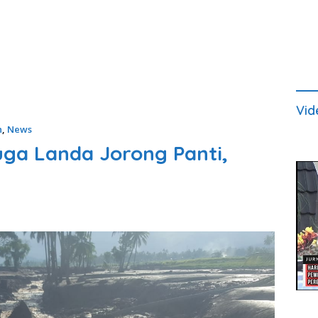
Vid
n
,
News
uga Landa Jorong Panti,