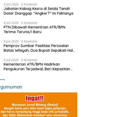
8 Juli 2026
0 Komentar
Jabatan Kabag Kesra di Setda Tanah
Datar Dianggap “Angker?” Ini Faktanya
8 Juli 2026
0 Komentar
PTN Dibawah Kementrian ATR/BPN
Terima Taruna/i Baru
8 Juli 2026
0 Komentar
Pemprov Sumbar Fasilitasi Persoalan
Batas Wilayah, Dua Bupati Sepakati Hal
Ini
9 Juli 2026
0 Komentar
Kementerian ATR/BPN Hadirkan
Pengukuran Terjadwal, Beri Kepastian
Waktu Layanan untuk Masyarakat
ngumuman