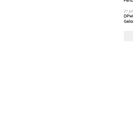
Pend
21 Ju
DPW 
Gela
Gene