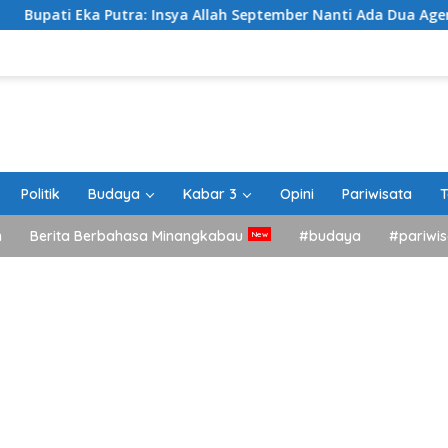
Putra: Insya Allah September Nanti Ada Dua Agenda Besar Akan
Politik
Budaya
Kabar 3
Opini
Pariwisata
T
h
Berita Berbahasa Minangkabau
#budaya
#pariwis