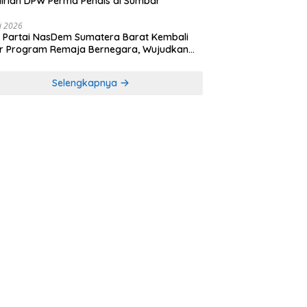
irian DPW Perma Pendis di Sumbar
li 2026
Partai NasDem Sumatera Barat Kembali
r Program Remaja Bernegara, Wujudkan
rasi Muda Melek Politik dan Demokrasi
Selengkapnya