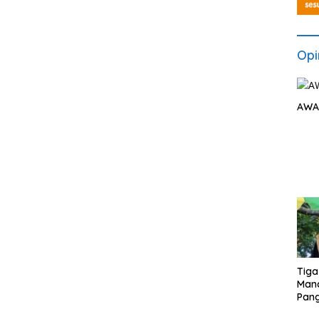
Opi
AWA
Tiga
Man
Pang
Min