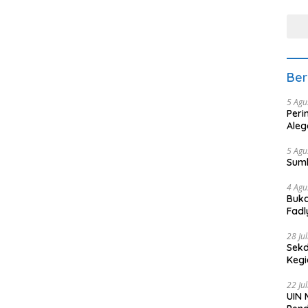
tera
Ber
5 Agu
Peri
Aleg
5 Agu
Sum
4 Agu
Buka
Fadl
Bang
28 Ju
Sekd
Keg
22 Ju
UIN 