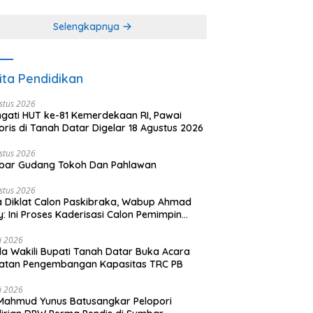
khir dari 3 tulisan)
(2 dari 3 tulisan)
Selengkapnya
ita Pendidikan
stus 2026
ngati HUT ke-81 Kemerdekaan RI, Pawai
oris di Tanah Datar Digelar 18 Agustus 2026
stus 2026
bar Gudang Tokoh Dan Pahlawan
stus 2026
 Diklat Calon Paskibraka, Wabup Ahmad
y: Ini Proses Kaderisasi Calon Pemimpin
sa yang Berkarakter Pancasila
li 2026
a Wakili Bupati Tanah Datar Buka Acara
iatan Pengembangan Kapasitas TRC PB
li 2026
Mahmud Yunus Batusangkar Pelopori