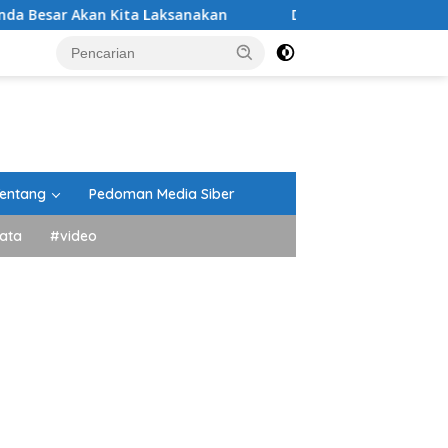
 Kita Laksanakan
DPRD Tanah Datar Gelar Paripurna 
entang
Pedoman Media Siber
ata
#video