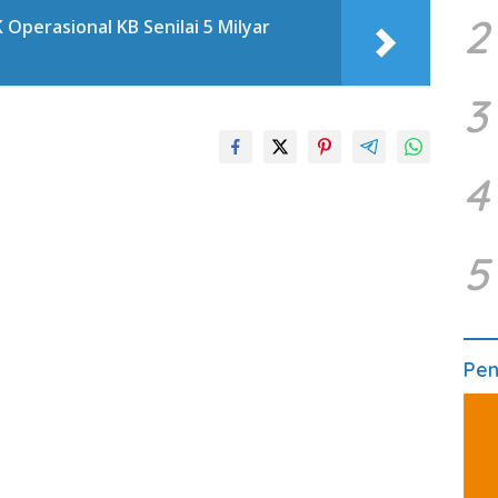
2
Operasional KB Senilai 5 Milyar
3
4
5
Pe