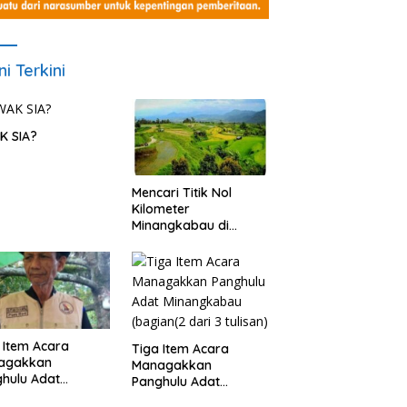
ni Terkini
K SIA?
Mencari Titik Nol
Kilometer
Minangkabau di
Nagari Pariangan,
Dimanakah Lokasi
nya?
 Item Acara
Tiga Item Acara
agakkan
Managakkan
hulu Adat
Panghulu Adat
angkabau (bagian
Minangkabau (bagian