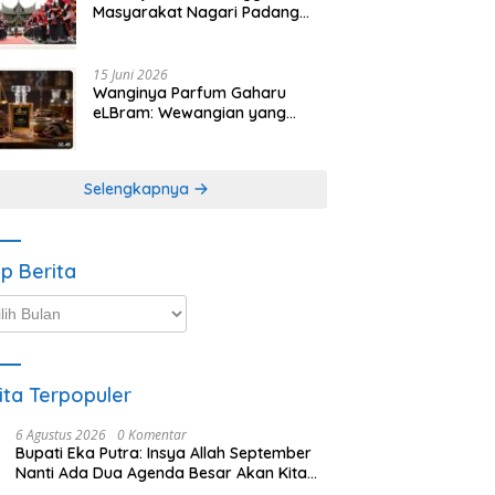
Masyarakat Nagari Padang
Magek Sita Perhatian
Pengunjung Festival
Minangkabau
15 Juni 2026
Wanginya Parfum Gaharu
eLBram: Wewangian yang
Lahir dari Kesabaran Alam,
Ayo Dicoba!
Selengkapnya
ip Berita
p
ta
ita Terpopuler
6 Agustus 2026
0 Komentar
Bupati Eka Putra: Insya Allah September
Nanti Ada Dua Agenda Besar Akan Kita
Laksanakan