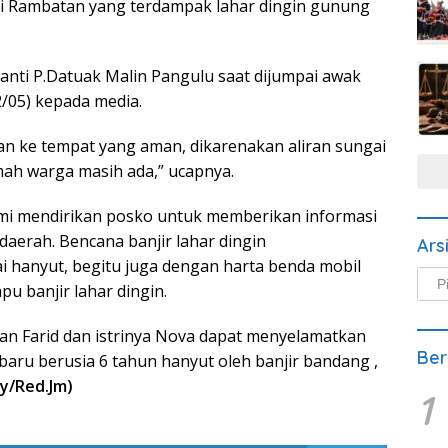
ri Rambatan yang terdampak lahar dingin gunung
 Panti P.Datuak Malin Pangulu saat dijumpai awak
2/05) kepada media.
an ke tempat yang aman, dikarenakan aliran sungai
ah warga masih ada,” ucapnya.
i mendirikan posko untuk memberikan informasi
aerah. Bencana banjir lahar dingin
Ars
i hanyut, begitu juga dengan harta benda mobil
Arsi
pu banjir lahar dingin.
Beri
ban Farid dan istrinya Nova dapat menyelamatkan
Ber
baru berusia 6 tahun hanyut oleh banjir bandang ,
ay/Red.Jm)
1