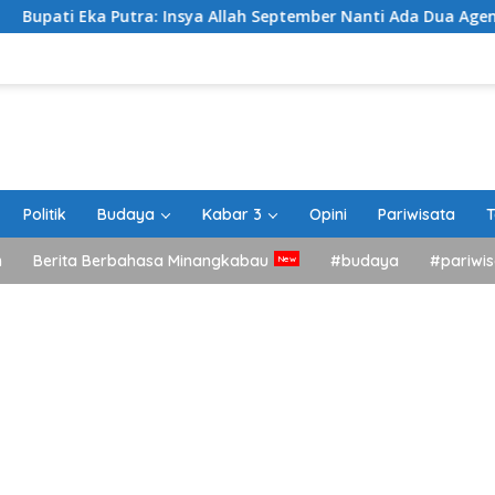
: Insya Allah September Nanti Ada Dua Agenda Besar Akan Kita
Politik
Budaya
Kabar 3
Opini
Pariwisata
T
h
Berita Berbahasa Minangkabau
#budaya
#pariwis