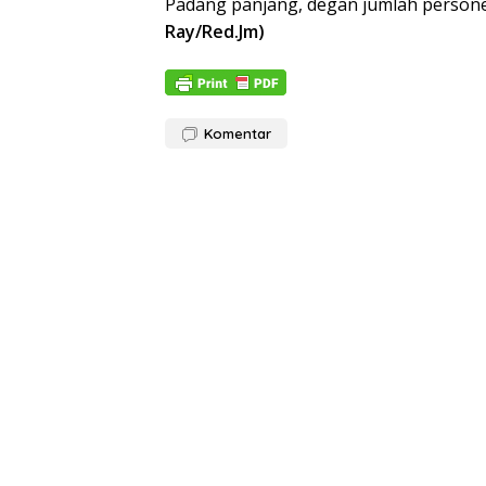
Padang panjang, degan jumlah personel
Ray/Red.Jm)
Komentar