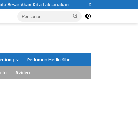
 Laksanakan
DPRD Tanah Datar Gelar Paripurna Penan
entang
Pedoman Media Siber
ata
#video