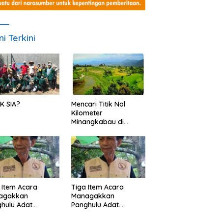
ni Terkini
K SIA?
Mencari Titik Nol
Kilometer
Minangkabau di
Nagari Pariangan,
Dimanakah Lokasi
nya?
 Item Acara
Tiga Item Acara
agakkan
Managakkan
hulu Adat
Panghulu Adat
angkabau (bagian
Minangkabau (bagian