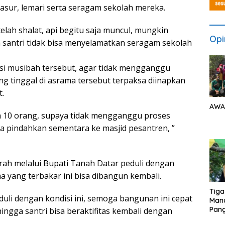
kasur, lemari serta seragam sekolah mereka.
etelah shalat, api begitu saja muncul, mungkin
Opi
ra santri tidak bisa menyelamatkan seragam sekolah
si musibah tersebut, agar tidak mengganggu
ng tinggal di asrama tersebut terpaksa diinapkan
t.
AWA
a 10 orang, supaya tidak mengganggu proses
ita pindahkan sementara ke masjid pesantren, ”
ah melalui Bupati Tanah Datar peduli dengan
 yang terbakar ini bisa dibangun kembali.
Tiga
duli dengan kondisi ini, semoga bangunan ini cepat
Man
Pang
ingga santri bisa beraktifitas kembali dengan
Min