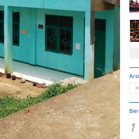
Ars
Arsi
Beri
Ber
1