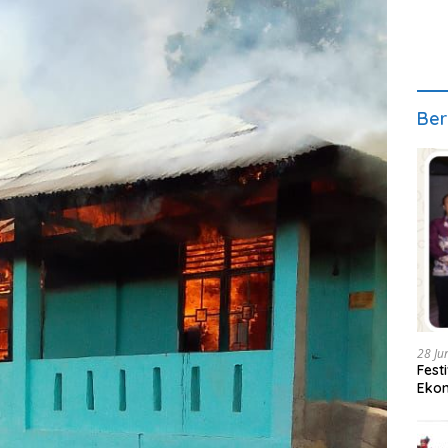
Ber
28 Ju
Fest
Ekon