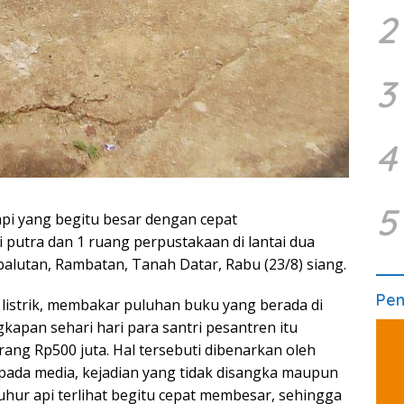
2
3
4
5
pi yang begitu besar dengan cepat
putra dan 1 ruang perpustakaan di lantai dua
lutan, Rambatan, Tanah Datar, Rabu (23/8) siang.
Pe
g listrik, membakar puluhan buku yang berada di
gkapan sehari hari para santri pesantren itu
rang Rp500 juta. Hal tersebuti dibenarkan oleh
pada media, kejadian yang tidak disangka maupun
 zuhur api terlihat begitu cepat membesar, sehingga