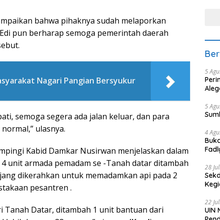
tera
yampaikan bahwa pihaknya sudah melaporkan
 Edi pun berharap semoga pemerintah daerah
ebut.
Ber
5 Agu
Peri
asyarakat Nagari Pangian Bersyukur
Aleg
5 Agu
Sum
ati, semoga segera ada jalan keluar, dan para
 normal,” ulasnya.
4 Agu
Buka
Fadl
dampingi Kabid Damkar Nusirwan menjelaskan dalam
Bang
4 unit armada pemadam se -Tanah datar ditambah
28 Ju
njang dikerahkan untuk memadamkan api pada 2
Sekd
Keg
stakaan pesantren .
22 Ju
ari Tanah Datar, ditambah 1 unit bantuan dari
UIN 
Pend