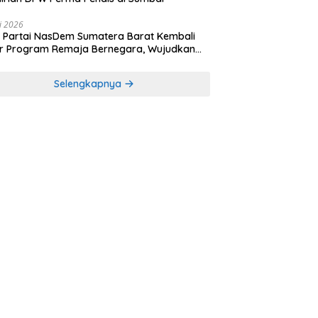
li 2026
Partai NasDem Sumatera Barat Kembali
r Program Remaja Bernegara, Wujudkan
rasi Muda Melek Politik dan Demokrasi
Selengkapnya