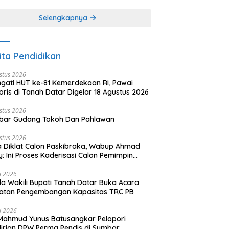
khir dari 3 tulisan)
(2 dari 3 tulisan)
Selengkapnya
ita Pendidikan
stus 2026
ngati HUT ke-81 Kemerdekaan RI, Pawai
oris di Tanah Datar Digelar 18 Agustus 2026
stus 2026
bar Gudang Tokoh Dan Pahlawan
stus 2026
 Diklat Calon Paskibraka, Wabup Ahmad
y: Ini Proses Kaderisasi Calon Pemimpin
sa yang Berkarakter Pancasila
li 2026
a Wakili Bupati Tanah Datar Buka Acara
iatan Pengembangan Kapasitas TRC PB
li 2026
Mahmud Yunus Batusangkar Pelopori
irian DPW Perma Pendis di Sumbar