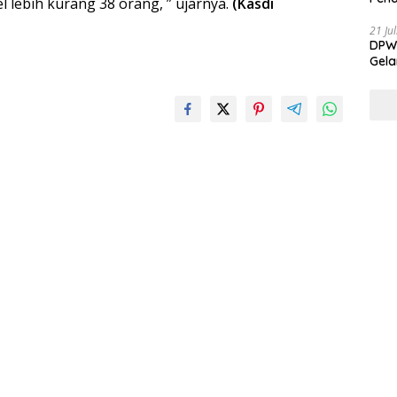
 lebih kurang 38 orang, ” ujarnya.
(Kasdi
21 Ju
DPW 
Gela
Gene