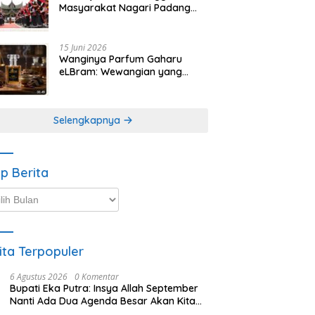
Masyarakat Nagari Padang
Magek Sita Perhatian
Pengunjung Festival
Minangkabau
15 Juni 2026
Wanginya Parfum Gaharu
eLBram: Wewangian yang
Lahir dari Kesabaran Alam,
Ayo Dicoba!
Selengkapnya
ip Berita
p
ta
ita Terpopuler
6 Agustus 2026
0 Komentar
Bupati Eka Putra: Insya Allah September
Nanti Ada Dua Agenda Besar Akan Kita
Laksanakan