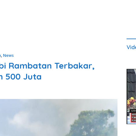
Vid
n
,
News
bi Rambatan Terbakar,
n 500 Juta