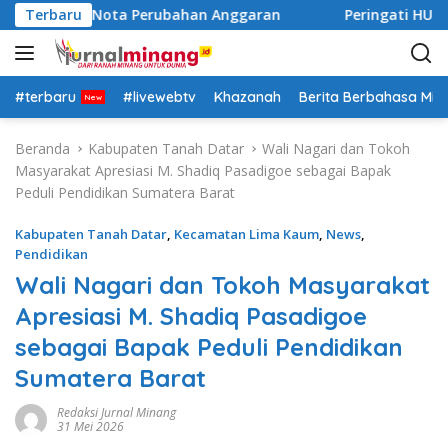
L
tanganan Nota Perubahan Anggaran
Terbaru
Peringati HUT ke-8
a
n
g
s
#terbaru
#livewebtv
Khazanah
Berita Berbahasa Mi
u
n
Beranda
Kabupaten Tanah Datar
Wali Nagari dan Tokoh
g
Masyarakat Apresiasi M. Shadiq Pasadigoe sebagai Bapak
k
Peduli Pendidikan Sumatera Barat
e
k
Kabupaten Tanah Datar
,
Kecamatan Lima Kaum
,
News
,
o
Pendidikan
n
Wali Nagari dan Tokoh Masyarakat
t
Apresiasi M. Shadiq Pasadigoe
e
n
sebagai Bapak Peduli Pendidikan
Sumatera Barat
Redaksi Jurnal Minang
31 Mei 2026