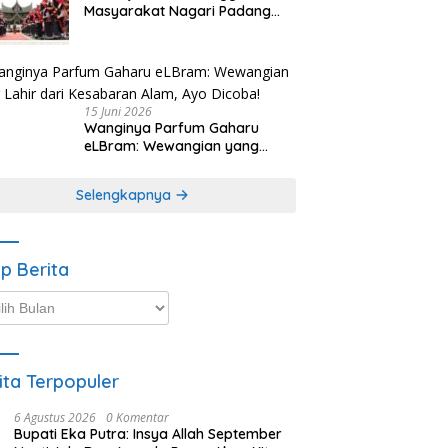
Masyarakat Nagari Padang
Magek Sita Perhatian
Pengunjung Festival
Minangkabau
15 Juni 2026
Wanginya Parfum Gaharu
eLBram: Wewangian yang
Lahir dari Kesabaran Alam,
Ayo Dicoba!
Selengkapnya
ip Berita
p
ta
ita Terpopuler
6 Agustus 2026
0 Komentar
Bupati Eka Putra: Insya Allah September