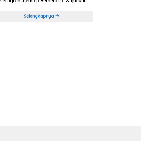
r Program Remaja Bernegara, Wujudkan
rasi Muda Melek Politik dan Demokrasi
Selengkapnya