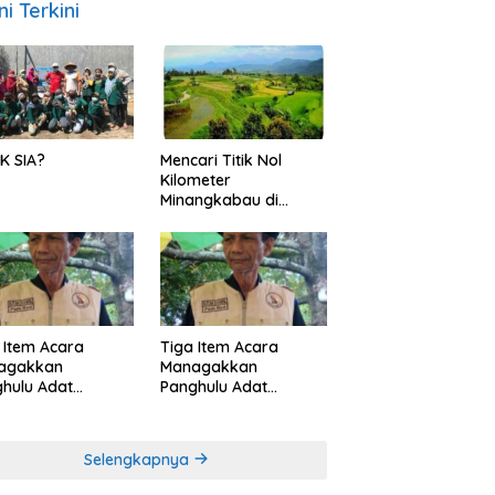
ni Terkini
K SIA?
Mencari Titik Nol
Kilometer
Minangkabau di
Nagari Pariangan,
Dimanakah Lokasi
nya?
 Item Acara
Tiga Item Acara
agakkan
Managakkan
hulu Adat
Panghulu Adat
angkabau (bagian
Minangkabau (bagian
khir dari 3 tulisan)
(2 dari 3 tulisan)
Selengkapnya