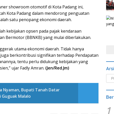
owner showroom otomotif di Kota Padang ini,
ntah Kota Padang dalam mendorong penguatan
 salah satu penopang ekonomi daerah.
dalah kebijakan opsen pada pajak kendaraan
an Bermotor (BBNKB) yang mulai diberlakukan.
enggerak utama ekonomi daerah. Tidak hanya
 juga berkontribusi signifikan terhadap Pendapatan
anannya, tentu perlu didukung kebijakan yang
sien,” ujar Fadly Amran.
(Jen/Red.Jm)
Ars
Arsi
Beri
a Nyaman, Bupati Tanah Datar
i Guguak Malalo
Ber
1