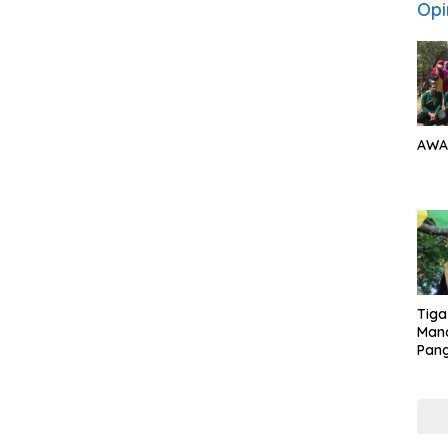
Opi
AWA
Tiga
Man
Pang
Min
tera