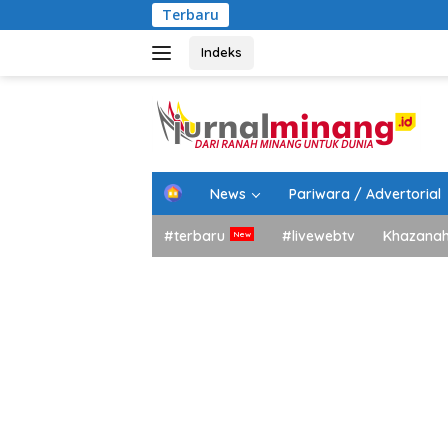
Langsung
Terbaru
Bupati
ke
konten
Indeks
H
News
Pariwara / Advertorial
o
m
#terbaru
#livewebtv
Khazana
e