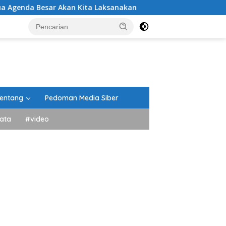
 Akan Kita Laksanakan
DPRD Tanah Datar Gelar Parip
entang
Pedoman Media Siber
ata
#video