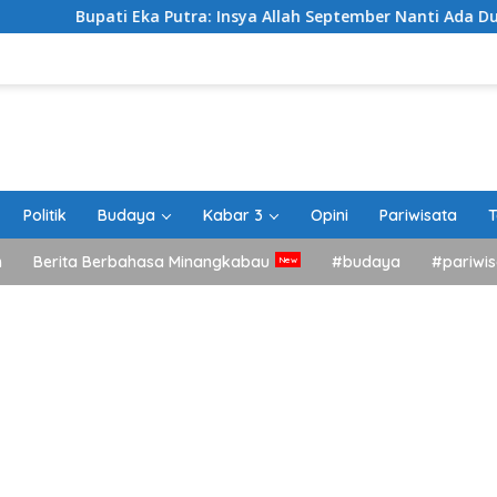
 Eka Putra: Insya Allah September Nanti Ada Dua Agenda Besar
Politik
Budaya
Kabar 3
Opini
Pariwisata
T
h
Berita Berbahasa Minangkabau
#budaya
#pariwis