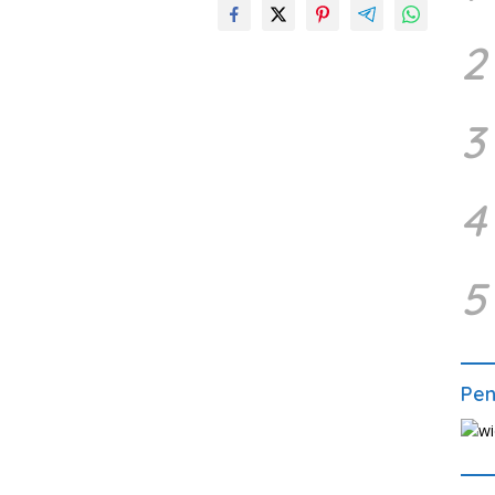
2
3
4
5
Pe