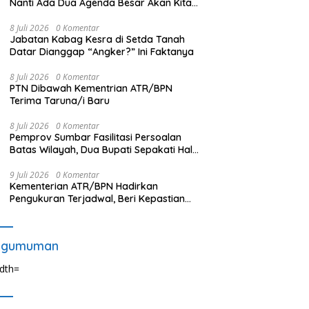
Nanti Ada Dua Agenda Besar Akan Kita
Laksanakan
8 Juli 2026
0 Komentar
Jabatan Kabag Kesra di Setda Tanah
Datar Dianggap “Angker?” Ini Faktanya
8 Juli 2026
0 Komentar
PTN Dibawah Kementrian ATR/BPN
Terima Taruna/i Baru
8 Juli 2026
0 Komentar
Pemprov Sumbar Fasilitasi Persoalan
Batas Wilayah, Dua Bupati Sepakati Hal
Ini
9 Juli 2026
0 Komentar
Kementerian ATR/BPN Hadirkan
Pengukuran Terjadwal, Beri Kepastian
Waktu Layanan untuk Masyarakat
ngumuman