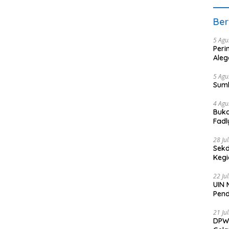
Ber
5 Agu
Peri
Aleg
5 Agu
Sum
4 Agu
Buka
Fadl
Bang
28 Ju
Sekd
Keg
22 Ju
UIN 
Pend
21 Ju
DPW 