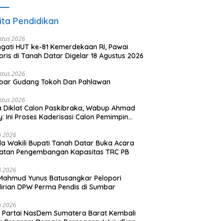
ita Pendidikan
stus 2026
ngati HUT ke-81 Kemerdekaan RI, Pawai
oris di Tanah Datar Digelar 18 Agustus 2026
stus 2026
bar Gudang Tokoh Dan Pahlawan
stus 2026
 Diklat Calon Paskibraka, Wabup Ahmad
y: Ini Proses Kaderisasi Calon Pemimpin
sa yang Berkarakter Pancasila
li 2026
a Wakili Bupati Tanah Datar Buka Acara
iatan Pengembangan Kapasitas TRC PB
li 2026
Mahmud Yunus Batusangkar Pelopori
irian DPW Perma Pendis di Sumbar
li 2026
Partai NasDem Sumatera Barat Kembali