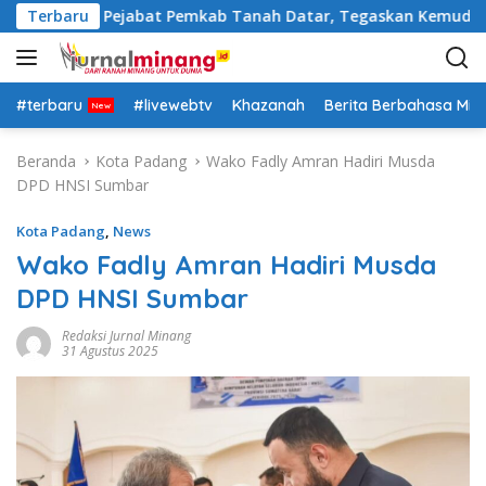
L
utra Rotasi Pejabat Pemkab Tanah Datar, Tegaskan Kemudahan 
Terbaru
a
n
g
s
#terbaru
#livewebtv
Khazanah
Berita Berbahasa Mi
u
n
Beranda
Kota Padang
Wako Fadly Amran Hadiri Musda
g
DPD HNSI Sumbar
k
e
Kota Padang
,
News
k
Wako Fadly Amran Hadiri Musda
o
DPD HNSI Sumbar
n
t
Redaksi Jurnal Minang
e
31 Agustus 2025
n