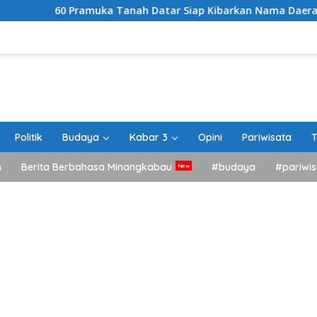
amuka Tanah Datar Siap Kibarkan Nama Daerah di Jamnas XII 
Politik
Budaya
Kabar 3
Opini
Pariwisata
T
h
Berita Berbahasa Minangkabau
#budaya
#pariwis