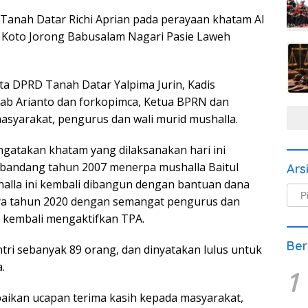
 Tanah Datar Richi Aprian pada perayaan khatam Al
r Koto Jorong Babusalam Nagari Pasie Laweh
ta DPRD Tanah Datar Yalpima Jurin, Kadis
rab Arianto dan forkopimca, Ketua BPRN dan
asyarakat, pengurus dan wali murid mushalla.
gatakan khatam yang dilaksanakan hari ini
 bandang tahun 2007 menerpa mushalla Baitul
Ars
halla ini kembali dibangun dengan bantuan dana
Arsi
tnya tahun 2020 dengan semangat pengurus dan
Beri
 kembali mengaktifkan TPA.
Ber
antri sebanyak 89 orang, dan dinyatakan lulus untuk
.
1
aikan ucapan terima kasih kepada masyarakat,