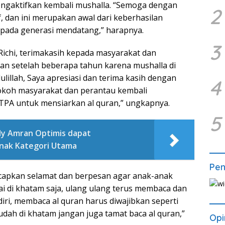
engaktifkan kembali mushalla. “Semoga dengan
2
, dan ini merupakan awal dari keberhasilan
pada generasi mendatang,” harapnya.
3
ichi, terimakasih kepada masyarakat dan
ran setelah beberapa tahun karena mushalla di
lillah, Saya apresiasi dan terima kasih dengan
4
okoh masyarakat dan perantau kembali
PA untuk mensiarkan al quran,” ungkapnya.
5
dly Amran Optimis dapat
Anak Kategori Utama
Pe
capkan selamat dan berpesan agar anak-anak
i di khatam saja, ulang ulang terus membaca dan
diri, membaca al quran harus diwajibkan seperti
udah di khatam jangan juga tamat baca al quran,”
Opi