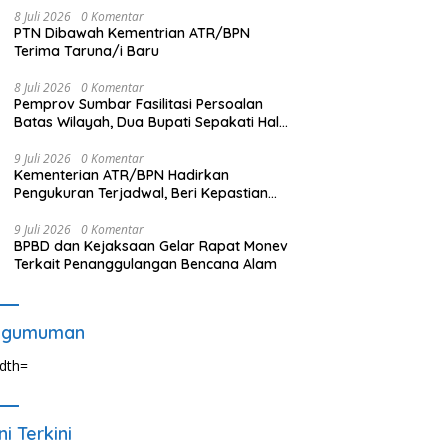
8 Juli 2026
0 Komentar
PTN Dibawah Kementrian ATR/BPN
Terima Taruna/i Baru
8 Juli 2026
0 Komentar
Pemprov Sumbar Fasilitasi Persoalan
Batas Wilayah, Dua Bupati Sepakati Hal
Ini
9 Juli 2026
0 Komentar
Kementerian ATR/BPN Hadirkan
Pengukuran Terjadwal, Beri Kepastian
Waktu Layanan untuk Masyarakat
9 Juli 2026
0 Komentar
BPBD dan Kejaksaan Gelar Rapat Monev
Terkait Penanggulangan Bencana Alam
ngumuman
ni Terkini