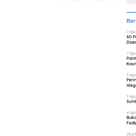
Ber
7 Agu
60 P
Daer
7 Agu
Pani
Kaum
5 Agu
Peri
Aleg
5 Agu
Sum
4 Agu
Buka
Fadl
Bang
28 Ju