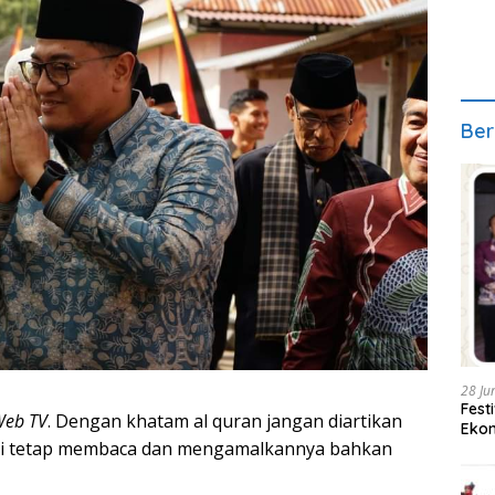
Ber
28 Ju
Fest
Web TV
. Dengan khatam al quran jangan diartikan
Ekon
api tetap membaca dan mengamalkannya bahkan