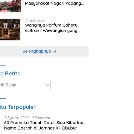
Masyarakat Nagari Padang
Magek Sita Perhatian
Pengunjung Festival
Minangkabau
15 Juni 2026
Wanginya Parfum Gaharu
eLBram: Wewangian yang
Lahir dari Kesabaran Alam,
Ayo Dicoba!
Selengkapnya
ip Berita
p
ta
ita Terpopuler
7 Agustus 2026
0 Komentar
60 Pramuka Tanah Datar Siap Kibarkan
Nama Daerah di Jamnas XII Cibubur