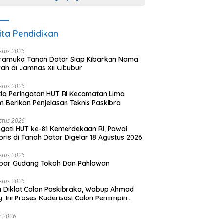
ita Pendidikan
stus 2026
ramuka Tanah Datar Siap Kibarkan Nama
ah di Jamnas XII Cibubur
stus 2026
tia Peringatan HUT RI Kecamatan Lima
 Berikan Penjelasan Teknis Paskibra
stus 2026
ngati HUT ke-81 Kemerdekaan RI, Pawai
oris di Tanah Datar Digelar 18 Agustus 2026
stus 2026
bar Gudang Tokoh Dan Pahlawan
stus 2026
 Diklat Calon Paskibraka, Wabup Ahmad
y: Ini Proses Kaderisasi Calon Pemimpin
sa yang Berkarakter Pancasila
li 2026