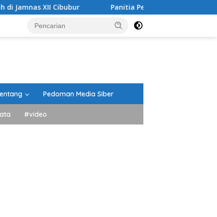
Cibubur
Panitia Peringatan HUT RI Kecamatan Lima Kau
entang
Pedoman Media Siber
ata
#video