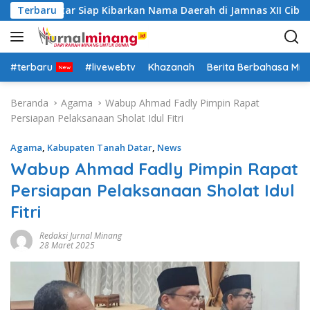
L
Tanah Datar Siap Kibarkan Nama Daerah di Jamnas XII Cibubur
Terbaru
a
n
g
s
#terbaru
#livewebtv
Khazanah
Berita Berbahasa Mi
u
n
Beranda
Agama
Wabup Ahmad Fadly Pimpin Rapat
g
Persiapan Pelaksanaan Sholat Idul Fitri
k
e
Agama
,
Kabupaten Tanah Datar
,
News
k
Wabup Ahmad Fadly Pimpin Rapat
o
Persiapan Pelaksanaan Sholat Idul
n
t
Fitri
e
n
Redaksi Jurnal Minang
28 Maret 2025