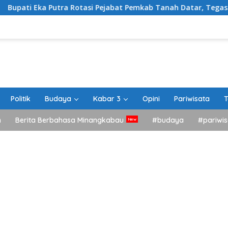
tra Rotasi Pejabat Pemkab Tanah Datar, Tegaskan Kemudahan I
Politik
Budaya
Kabar 3
Opini
Pariwisata
T
h
Berita Berbahasa Minangkabau
#budaya
#pariwis