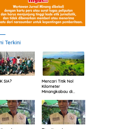
ni Terkini
K SIA?
Mencari Titik Nol
Kilometer
Minangkabau di
Nagari Pariangan,
Dimanakah Lokasi
nya?