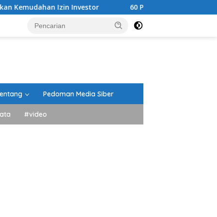
zin Investor
60 Pramuka Tanah Datar Siap Kibarkan Na
entang
Pedoman Media Siber
ata
#video