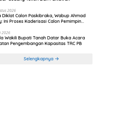
stus 2026
 Diklat Calon Paskibraka, Wabup Ahmad
y: Ini Proses Kaderisasi Calon Pemimpin
sa yang Berkarakter Pancasila
li 2026
a Wakili Bupati Tanah Datar Buka Acara
iatan Pengembangan Kapasitas TRC PB
Selengkapnya