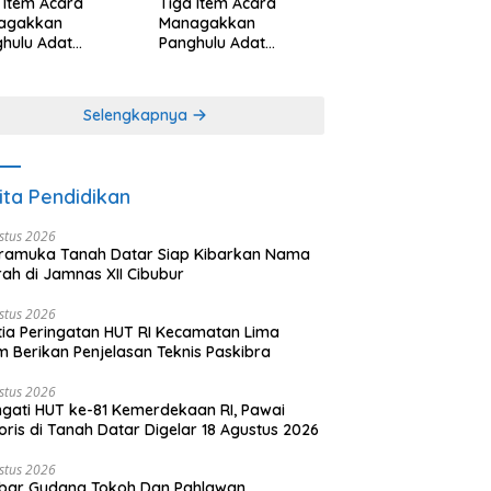
 Item Acara
Tiga Item Acara
agakkan
Managakkan
hulu Adat
Panghulu Adat
angkabau (bagian
Minangkabau (bagian
khir dari 3 tulisan)
(2 dari 3 tulisan)
Selengkapnya
ita Pendidikan
stus 2026
ramuka Tanah Datar Siap Kibarkan Nama
ah di Jamnas XII Cibubur
stus 2026
tia Peringatan HUT RI Kecamatan Lima
 Berikan Penjelasan Teknis Paskibra
stus 2026
ngati HUT ke-81 Kemerdekaan RI, Pawai
oris di Tanah Datar Digelar 18 Agustus 2026
stus 2026
bar Gudang Tokoh Dan Pahlawan