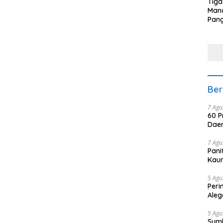
Tiga
Man
Pang
Min
tera
Ber
7 Agu
60 P
Daer
7 Agu
Pani
Kaum
5 Agu
Peri
Aleg
5 Agu
Sum