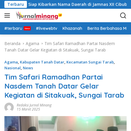
L
ah Datar Siap Kibarkan Nama Daerah di Jamnas XII Cibubur
Terbaru
a
n
g
s
#terbaru
#livewebtv
Khazanah
Berita Berbahasa Mi
u
n
Beranda
Agama
Tim Safari Ramadhan Partai Nasdem
g
Tanah Datar Gelar Kegiatan di Sitakuak, Sungai Tarab
k
e
Agama
,
Kabupaten Tanah Datar
,
Kecamatan Sungai Tarab
,
k
Nasional
,
News
o
Tim Safari Ramadhan Partai
n
Nasdem Tanah Datar Gelar
t
e
Kegiatan di Sitakuak, Sungai Tarab
n
Redaksi Jurnal Minang
15 Maret 2025