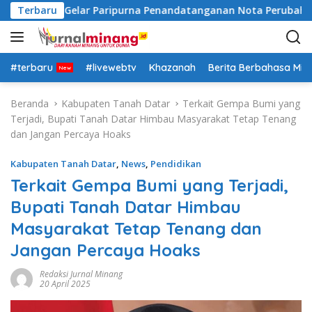
L
ah Datar Gelar Paripurna Penandatanganan Nota Perubahan 
Terbaru
a
n
g
s
#terbaru
#livewebtv
Khazanah
Berita Berbahasa Mi
u
n
Beranda
Kabupaten Tanah Datar
Terkait Gempa Bumi yang
g
Terjadi, Bupati Tanah Datar Himbau Masyarakat Tetap Tenang
k
dan Jangan Percaya Hoaks
e
k
Kabupaten Tanah Datar
,
News
,
Pendidikan
o
Terkait Gempa Bumi yang Terjadi,
n
Bupati Tanah Datar Himbau
t
e
Masyarakat Tetap Tenang dan
n
Jangan Percaya Hoaks
Redaksi Jurnal Minang
20 April 2025