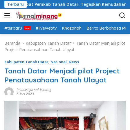
L
otasi Pejabat Pemkab Tanah Datar, Tegaskan Kemudahan Izin I
Terbaru
a
n
g
s
#terbaru
#livewebtv
Khazanah
Berita Berbahasa Mi
u
n
Beranda
Kabupaten Tanah Datar
Tanah Datar Menjadi pilot
g
Project Penatausahaan Tanah Ulayat
k
e
Kabupaten Tanah Datar
,
Nasional
,
News
k
Tanah Datar Menjadi pilot Project
o
Penatausahaan Tanah Ulayat
n
t
Redaksi Jurnal Minang
e
5 Mei 2023
n