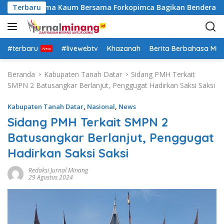
L
, Polsek Lima Kaum Bersama Forkopimca Bagikan Bendera Mer
Terbaru
a
n
g
s
#terbaru
#livewebtv
Khazanah
Berita Berbahasa Mi
u
n
Beranda
Kabupaten Tanah Datar
Sidang PMH Terkait
g
SMPN 2 Batusangkar Berlanjut, Penggugat Hadirkan Saksi Saksi
k
e
Kabupaten Tanah Datar
,
Nasional
,
News
k
Sidang PMH Terkait SMPN 2
o
Batusangkar Berlanjut, Penggugat
n
t
Hadirkan Saksi Saksi
e
n
Redaksi Jurnal Minang
29 Agustus 2024