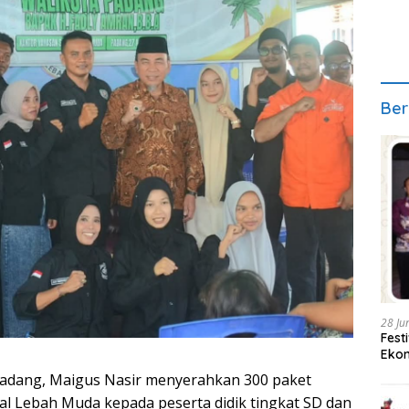
Ber
28 Ju
Fest
Ekon
 Padang, Maigus Nasir menyerahkan 300 paket
ial Lebah Muda kepada peserta didik tingkat SD dan