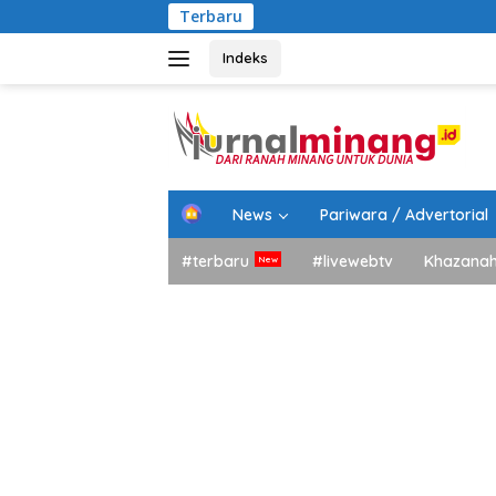
Langsung
Terbaru
Bupa
ke
konten
Indeks
H
News
Pariwara / Advertorial
o
m
#terbaru
#livewebtv
Khazana
e