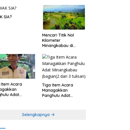
K SIA?
Mencari Titik Nol
Kilometer
Minangkabau di
Nagari Pariangan,
Dimanakah Lokasi
nya?
 Item Acara
Tiga Item Acara
agakkan
Managakkan
hulu Adat
Panghulu Adat
angkabau (bagian
Minangkabau (bagian
khir dari 3 tulisan)
(2 dari 3 tulisan)
Selengkapnya