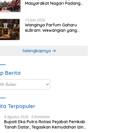
Masyarakat Nagari Padang
Magek Sita Perhatian
Pengunjung Festival
Minangkabau
15 Juni 2026
Wanginya Parfum Gaharu
eLBram: Wewangian yang
Lahir dari Kesabaran Alam,
Ayo Dicoba!
Selengkapnya
ip Berita
p
ta
ita Terpopuler
8 Agustus 2026
0 Komentar
Bupati Eka Putra Rotasi Pejabat Pemkab
Tanah Datar, Tegaskan Kemudahan Izin
Investor