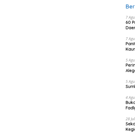
Ber
7 Agu
60 P
Daer
7 Agu
Pani
Kaum
5 Agu
Peri
Aleg
5 Agu
Sum
4 Agu
Buka
Fadl
Bang
28 Ju
Sekd
Keg