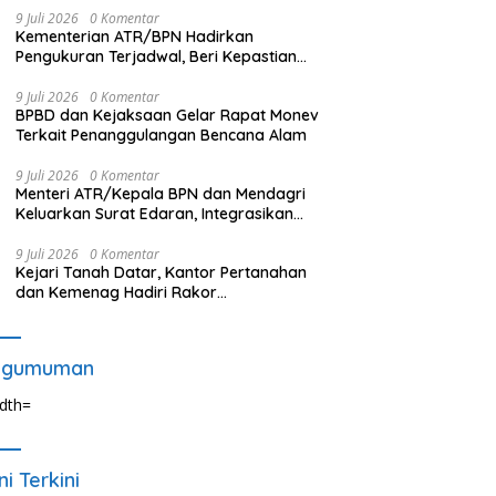
9 Juli 2026
0 Komentar
Kementerian ATR/BPN Hadirkan
Pengukuran Terjadwal, Beri Kepastian
Waktu Layanan untuk Masyarakat
9 Juli 2026
0 Komentar
BPBD dan Kejaksaan Gelar Rapat Monev
Terkait Penanggulangan Bencana Alam
9 Juli 2026
0 Komentar
Menteri ATR/Kepala BPN dan Mendagri
Keluarkan Surat Edaran, Integrasikan
LP2B ke dalam RTRW dan RDTR
9 Juli 2026
0 Komentar
Kejari Tanah Datar, Kantor Pertanahan
dan Kemenag Hadiri Rakor
Pensertifikatan Tanah
ngumuman
ni Terkini