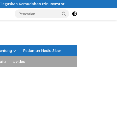
mudahan Izin Investor
60 Pramuka Tanah Datar Siap K
entang
Pedoman Media Siber
ata
#video