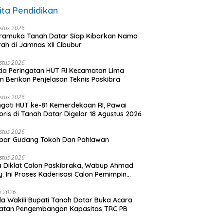
ita Pendidikan
stus 2026
ramuka Tanah Datar Siap Kibarkan Nama
ah di Jamnas XII Cibubur
stus 2026
tia Peringatan HUT RI Kecamatan Lima
 Berikan Penjelasan Teknis Paskibra
stus 2026
ngati HUT ke-81 Kemerdekaan RI, Pawai
oris di Tanah Datar Digelar 18 Agustus 2026
stus 2026
bar Gudang Tokoh Dan Pahlawan
stus 2026
 Diklat Calon Paskibraka, Wabup Ahmad
y: Ini Proses Kaderisasi Calon Pemimpin
sa yang Berkarakter Pancasila
li 2026
a Wakili Bupati Tanah Datar Buka Acara
iatan Pengembangan Kapasitas TRC PB