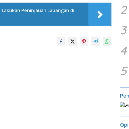
2
 Lakukan Peninjauan Lapangan di
3
4
5
Pe
Opi