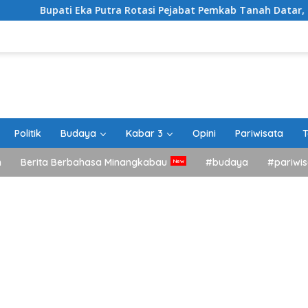
ti Eka Putra Rotasi Pejabat Pemkab Tanah Datar, Tegaskan Ke
Politik
Budaya
Kabar 3
Opini
Pariwisata
T
h
Berita Berbahasa Minangkabau
#budaya
#pariwis