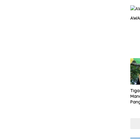
AWA
Tiga
Man
Pang
Min
tera