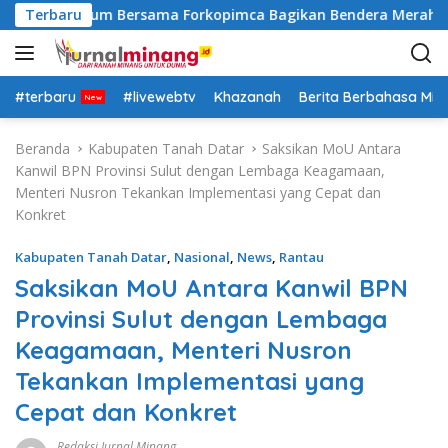
L
k Lima Kaum Bersama Forkopimca Bagikan Bendera Merah Putih
Terbaru
a
n
g
s
#terbaru
#livewebtv
Khazanah
Berita Berbahasa Mi
u
n
Beranda
Kabupaten Tanah Datar
Saksikan MoU Antara
g
Kanwil BPN Provinsi Sulut dengan Lembaga Keagamaan,
k
Menteri Nusron Tekankan Implementasi yang Cepat dan
e
Konkret
k
o
Kabupaten Tanah Datar
,
Nasional
,
News
,
Rantau
n
Saksikan MoU Antara Kanwil BPN
t
Provinsi Sulut dengan Lembaga
e
n
Keagamaan, Menteri Nusron
Tekankan Implementasi yang
Cepat dan Konkret
Redaksi Jurnal Minang