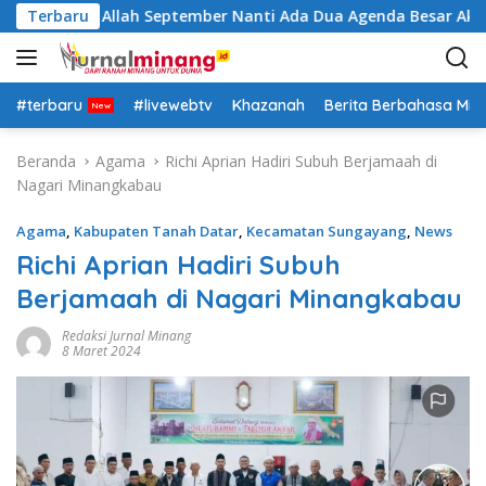
L
Putra: Insya Allah September Nanti Ada Dua Agenda Besar Akan
Terbaru
a
n
g
s
#terbaru
#livewebtv
Khazanah
Berita Berbahasa Mi
u
n
Beranda
Agama
Richi Aprian Hadiri Subuh Berjamaah di
g
Nagari Minangkabau
k
e
Agama
,
Kabupaten Tanah Datar
,
Kecamatan Sungayang
,
News
k
Richi Aprian Hadiri Subuh
o
Berjamaah di Nagari Minangkabau
n
t
Redaksi Jurnal Minang
e
8 Maret 2024
n