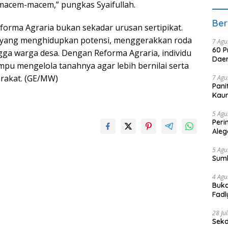
macem-macem,” pungkas Syaifullah.
Ber
rma Agraria bukan sekadar urusan sertipikat.
umen yang menghidupkan potensi, menggerakkan roda
7 Agu
60 P
a warga desa. Dengan Reforma Agraria, individu
Daer
u mengelola tanahnya agar lebih bernilai serta
rakat. (GE/MW)
7 Agu
Pani
Kaum
5 Agu
Peri
Aleg
5 Agu
Sum
4 Agu
Buka
Fadl
Bang
28 Ju
Sekd