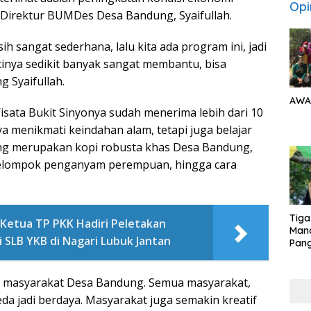
Opi
 Direktur BUMDes Desa Bandung, Syaifullah.
 sangat sederhana, lalu kita ada program ini, jadi
inya sedikit banyak sangat membantu, bisa
 Syaifullah.
AWA
isata Bukit Sinyonya sudah menerima lebih dari 10
a menikmati keindahan alam, tetapi juga belajar
ng merupakan kopi robusta khas Desa Bandung,
lompok penganyam perempuan, hingga cara
Tiga
 Ketua TP PKK Hadiri Peletakan
Man
SLB YKB di Nagari Lubuk Jantan
Pang
Min
tera
 masyarakat Desa Bandung. Semua masyarakat,
a jadi berdaya. Masyarakat juga semakin kreatif