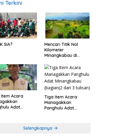
ni Terkini
K SIA?
Mencari Titik Nol
Kilometer
Minangkabau di
Nagari Pariangan,
Dimanakah Lokasi
nya?
 Item Acara
Tiga Item Acara
agakkan
Managakkan
hulu Adat
Panghulu Adat
angkabau (bagian
Minangkabau (bagian
khir dari 3 tulisan)
(2 dari 3 tulisan)
Selengkapnya