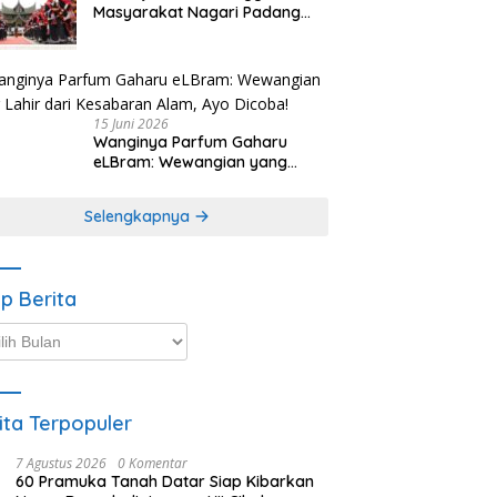
Masyarakat Nagari Padang
Magek Sita Perhatian
Pengunjung Festival
Minangkabau
15 Juni 2026
Wanginya Parfum Gaharu
eLBram: Wewangian yang
Lahir dari Kesabaran Alam,
Ayo Dicoba!
Selengkapnya
ip Berita
p
ta
ita Terpopuler
7 Agustus 2026
0 Komentar
60 Pramuka Tanah Datar Siap Kibarkan