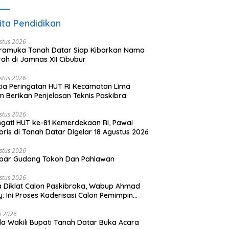
ita Pendidikan
stus 2026
ramuka Tanah Datar Siap Kibarkan Nama
ah di Jamnas XII Cibubur
stus 2026
tia Peringatan HUT RI Kecamatan Lima
 Berikan Penjelasan Teknis Paskibra
stus 2026
ngati HUT ke-81 Kemerdekaan RI, Pawai
oris di Tanah Datar Digelar 18 Agustus 2026
stus 2026
bar Gudang Tokoh Dan Pahlawan
stus 2026
 Diklat Calon Paskibraka, Wabup Ahmad
y: Ini Proses Kaderisasi Calon Pemimpin
sa yang Berkarakter Pancasila
li 2026
a Wakili Bupati Tanah Datar Buka Acara