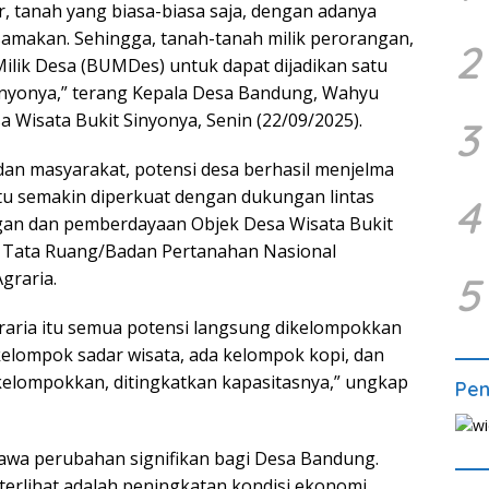
r, tanah yang biasa-biasa saja, dengan adanya
asamakan. Sehingga, tanah-tanah milik perorangan,
2
lik Desa (BUMDes) untuk dapat dijadikan satu
Sinyonya,” terang Kepala Desa Bandung, Wahyu
a Wisata Bukit Sinyonya, Senin (22/09/2025).
3
dan masyarakat, potensi desa berhasil menjelma
tu semakin diperkuat dengan dukungan lintas
4
an dan pemberdayaan Objek Desa Wisata Bukit
n Tata Ruang/Badan Pertanahan Nasional
graria.
5
ria itu semua potensi langsung dikelompokkan
elompok sadar wisata, ada kelompok kopi, dan
elompokkan, ditingkatkan kapasitasnya,” ungkap
Pe
awa perubahan signifikan bagi Desa Bandung.
terlihat adalah peningkatan kondisi ekonomi