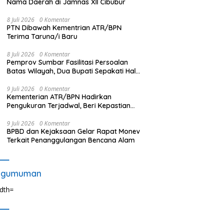
Nama Daerah di Jamnas XII Cibubur
8 Juli 2026
0 Komentar
PTN Dibawah Kementrian ATR/BPN
Terima Taruna/i Baru
8 Juli 2026
0 Komentar
Pemprov Sumbar Fasilitasi Persoalan
Batas Wilayah, Dua Bupati Sepakati Hal
Ini
9 Juli 2026
0 Komentar
Kementerian ATR/BPN Hadirkan
Pengukuran Terjadwal, Beri Kepastian
Waktu Layanan untuk Masyarakat
9 Juli 2026
0 Komentar
BPBD dan Kejaksaan Gelar Rapat Monev
Terkait Penanggulangan Bencana Alam
ngumuman