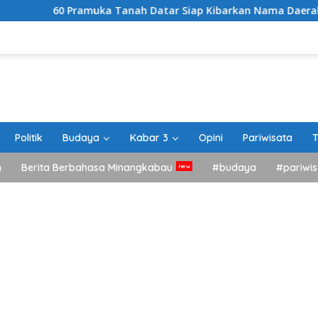
uka Tanah Datar Siap Kibarkan Nama Daerah di Jamnas XII Ci
Politik
Budaya
Kabar 3
Opini
Pariwisata
T
h
Berita Berbahasa Minangkabau
#budaya
#pariwis