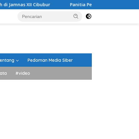
bubur
Panitia Peringatan HUT RI Kecamatan Lima Kaum 
entang
Pedoman Media Siber
ata
#video