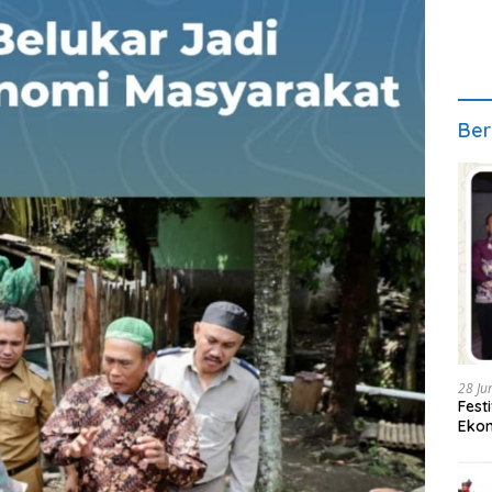
Ber
28 Ju
Fest
Ekon