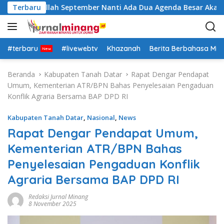
L
ra: Insya Allah September Nanti Ada Dua Agenda Besar Akan Ki
Terbaru
a
n
g
s
#terbaru
#livewebtv
Khazanah
Berita Berbahasa Mi
u
n
Beranda
Kabupaten Tanah Datar
Rapat Dengar Pendapat
g
Umum, Kementerian ATR/BPN Bahas Penyelesaian Pengaduan
k
Konflik Agraria Bersama BAP DPD RI
e
k
Kabupaten Tanah Datar
,
Nasional
,
News
o
Rapat Dengar Pendapat Umum,
n
Kementerian ATR/BPN Bahas
t
e
Penyelesaian Pengaduan Konflik
n
Agraria Bersama BAP DPD RI
Redaksi Jurnal Minang
8 November 2025