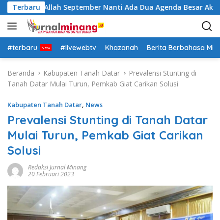
L
tra: Insya Allah September Nanti Ada Dua Agenda Besar Akan K
Terbaru
a
n
g
s
#terbaru
#livewebtv
Khazanah
Berita Berbahasa Mi
u
n
Beranda
Kabupaten Tanah Datar
Prevalensi Stunting di
g
Tanah Datar Mulai Turun, Pemkab Giat Carikan Solusi
k
e
Kabupaten Tanah Datar
,
News
k
Prevalensi Stunting di Tanah Datar
o
Mulai Turun, Pemkab Giat Carikan
n
t
Solusi
e
n
Redaksi Jurnal Minang
20 Februari 2023