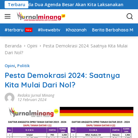
L
i Ada Dua Agenda Besar Akan Kita Laksanakan
Terbaru
DPRD Tan
a
n
g
s
#terbaru
#livewebtv
Khazanah
Berita Berbahasa Mi
u
n
Beranda
Opini
Pesta Demokrasi 2024: Saatnya Kita Mulai
g
Dari Nol?
k
e
Opini
,
Politik
k
Pesta Demokrasi 2024: Saatnya
o
Kita Mulai Dari Nol?
n
t
Redaksi Jurnal Minang
e
12 Februari 2024
n