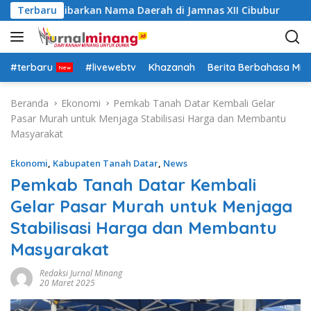
L
ar Siap Kibarkan Nama Daerah di Jamnas XII Cibubur
Terbaru
a
n
g
s
#terbaru
#livewebtv
Khazanah
Berita Berbahasa Mi
u
n
Beranda
Ekonomi
Pemkab Tanah Datar Kembali Gelar
g
Pasar Murah untuk Menjaga Stabilisasi Harga dan Membantu
k
Masyarakat
e
k
Ekonomi
,
Kabupaten Tanah Datar
,
News
o
Pemkab Tanah Datar Kembali
n
Gelar Pasar Murah untuk Menjaga
t
e
Stabilisasi Harga dan Membantu
n
Masyarakat
Redaksi Jurnal Minang
20 Maret 2025