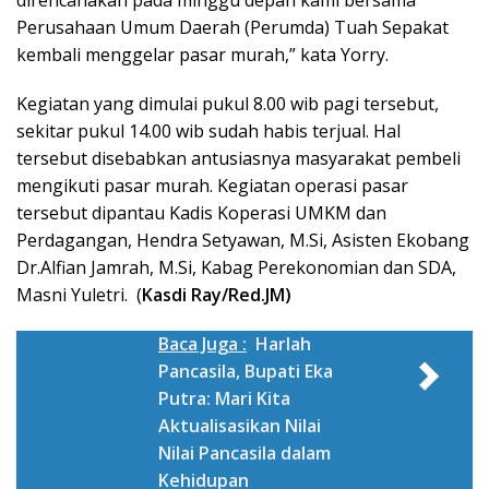
direncanakan pada minggu depan kami bersama
Perusahaan Umum Daerah (Perumda) Tuah Sepakat
kembali menggelar pasar murah,” kata Yorry.
Kegiatan yang dimulai pukul 8.00 wib pagi tersebut,
sekitar pukul 14.00 wib sudah habis terjual. Hal
tersebut disebabkan antusiasnya masyarakat pembeli
mengikuti pasar murah. Kegiatan operasi pasar
tersebut dipantau Kadis Koperasi UMKM dan
Perdagangan, Hendra Setyawan, M.Si, Asisten Ekobang
Dr.Alfian Jamrah, M.Si, Kabag Perekonomian dan SDA,
Masni Yuletri. (
Kasdi Ray/Red.JM)
Baca Juga :
Harlah
Pancasila, Bupati Eka
Putra: Mari Kita
Aktualisasikan Nilai
Nilai Pancasila dalam
Kehidupan