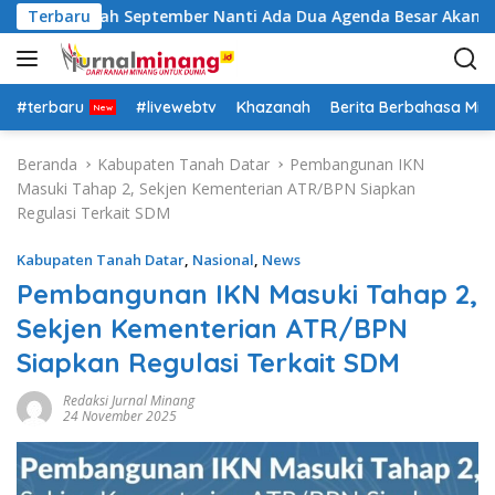
L
 Insya Allah September Nanti Ada Dua Agenda Besar Akan Kita
Terbaru
a
n
g
s
#terbaru
#livewebtv
Khazanah
Berita Berbahasa Mi
u
n
Beranda
Kabupaten Tanah Datar
Pembangunan IKN
g
Masuki Tahap 2, Sekjen Kementerian ATR/BPN Siapkan
k
Regulasi Terkait SDM
e
k
Kabupaten Tanah Datar
,
Nasional
,
News
o
Pembangunan IKN Masuki Tahap 2,
n
Sekjen Kementerian ATR/BPN
t
e
Siapkan Regulasi Terkait SDM
n
Redaksi Jurnal Minang
24 November 2025