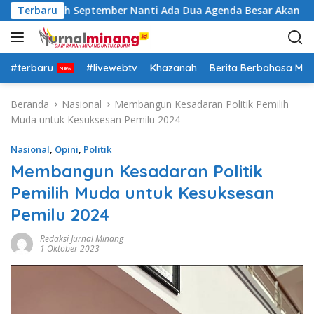
L
Insya Allah September Nanti Ada Dua Agenda Besar Akan Kita L
Terbaru
a
n
g
s
#terbaru
#livewebtv
Khazanah
Berita Berbahasa Mi
u
n
Beranda
Nasional
Membangun Kesadaran Politik Pemilih
g
Muda untuk Kesuksesan Pemilu 2024
k
e
Nasional
,
Opini
,
Politik
k
Membangun Kesadaran Politik
o
Pemilih Muda untuk Kesuksesan
n
t
Pemilu 2024
e
n
Redaksi Jurnal Minang
1 Oktober 2023