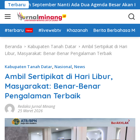
L
 Insya Allah September Nanti Ada Dua Agenda Besar Akan Kita 
Terbaru
a
n
g
s
#terbaru
#livewebtv
Khazanah
Berita Berbahasa Mi
u
n
Beranda
Kabupaten Tanah Datar
Ambil Sertipikat di Hari
g
Libur, Masyarakat: Benar-Benar Pengalaman Terbaik
k
e
Kabupaten Tanah Datar
,
Nasional
,
News
k
Ambil Sertipikat di Hari Libur,
o
Masyarakat: Benar-Benar
n
t
Pengalaman Terbaik
e
n
Redaksi Jurnal Minang
25 Maret 2026