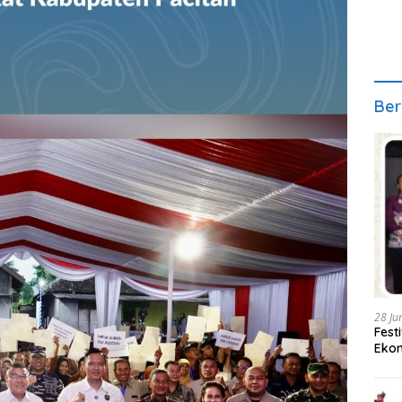
Ber
28 Ju
Fest
Ekon