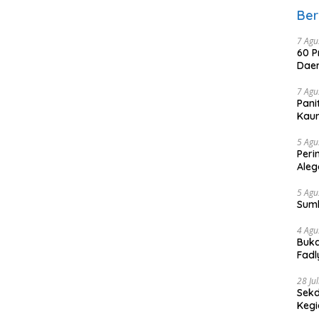
Ber
7 Agu
60 P
Daer
7 Agu
Pani
Kaum
5 Agu
Peri
Aleg
5 Agu
Sum
4 Agu
Buka
Fadl
Bang
28 Ju
Sekd
Keg