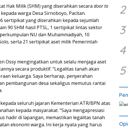
2
ikat Hak Milik (SHM) yang diserahkan secara
door to
epada warga Desa Sirnoboyo, Pacitan.
36 sertipikat yang diserahkan kepada sejumlah
3
lain 90 SHM hasil PTSL, 1 sertipikat lintas sektor
ik perkumpulan NU dan Muhammadiyah, 10
o, serta 21 sertipikat aset milik Pemerintah
4
en Ossy mengingatkan untuk selalu menjaga aset
5
nnya secara produktif. “Legalitas tanah akan
eraan keluarga. Saya berharap, penyerahan
atan pembangunan desa sekaligus memutus rantai
a.
Pe
kepada seluruh jajaran Kementerian ATR/BPN atas
anahan kepada masyarakat. “Saya mengapresiasi
s hadir di lapangan, memastikan legalitas tanah
Opi
tan ekonomi warga. Ini kerja nyata yang harus