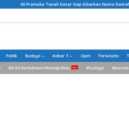
muka Tanah Datar Siap Kibarkan Nama Daerah di Jamnas XII Ci
Politik
Budaya
Kabar 3
Opini
Pariwisata
T
h
Berita Berbahasa Minangkabau
#budaya
#pariwis