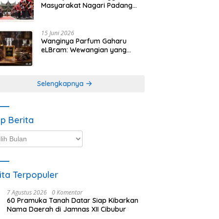
Masyarakat Nagari Padang
Magek Sita Perhatian
Pengunjung Festival
Minangkabau
15 Juni 2026
Wanginya Parfum Gaharu
eLBram: Wewangian yang
Lahir dari Kesabaran Alam,
Ayo Dicoba!
Selengkapnya
ip Berita
p
ta
ita Terpopuler
7 Agustus 2026
0 Komentar
60 Pramuka Tanah Datar Siap Kibarkan
Nama Daerah di Jamnas XII Cibubur