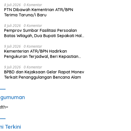
8 Juli 2026
0 Komentar
PTN Dibawah Kementrian ATR/BPN
Terima Taruna/i Baru
8 Juli 2026
0 Komentar
Pemprov Sumbar Fasilitasi Persoalan
Batas Wilayah, Dua Bupati Sepakati Hal
Ini
9 Juli 2026
0 Komentar
Kementerian ATR/BPN Hadirkan
Pengukuran Terjadwal, Beri Kepastian
Waktu Layanan untuk Masyarakat
9 Juli 2026
0 Komentar
BPBD dan Kejaksaan Gelar Rapat Monev
Terkait Penanggulangan Bencana Alam
ngumuman
ni Terkini