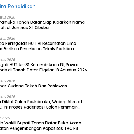
ita Pendidikan
stus 2026
ramuka Tanah Datar Siap Kibarkan Nama
ah di Jamnas XII Cibubur
stus 2026
tia Peringatan HUT RI Kecamatan Lima
 Berikan Penjelasan Teknis Paskibra
stus 2026
ngati HUT ke-81 Kemerdekaan RI, Pawai
oris di Tanah Datar Digelar 18 Agustus 2026
stus 2026
bar Gudang Tokoh Dan Pahlawan
stus 2026
 Diklat Calon Paskibraka, Wabup Ahmad
y: Ini Proses Kaderisasi Calon Pemimpin
sa yang Berkarakter Pancasila
li 2026
a Wakili Bupati Tanah Datar Buka Acara
iatan Pengembangan Kapasitas TRC PB