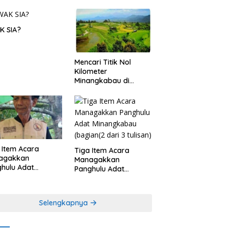
K SIA?
Mencari Titik Nol
Kilometer
Minangkabau di
Nagari Pariangan,
Dimanakah Lokasi
nya?
 Item Acara
Tiga Item Acara
agakkan
Managakkan
hulu Adat
Panghulu Adat
angkabau (bagian
Minangkabau (bagian
khir dari 3 tulisan)
(2 dari 3 tulisan)
Selengkapnya