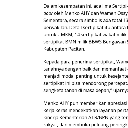
Dalam kesempatan ini, ada lima Sertip
door
oleh Menko AHY dan Wamen Ossy k
Sementara, secara simbolis ada total 1
perwakilan. Detail sertipikat itu antara 
untuk UMKM, 14 sertipikat wakaf mil
sertipikat BMN milik BBWS Bengawan Sol
Kabupaten Pacitan.
Kepada para penerima sertipikat, Wam
tanahnya dengan baik dan memanfaatka
menjadi modal penting untuk kesejaht
sertipikat ini bisa mendorong percep
sengketa tanah di masa depan,” ujarny
Menko AHY pun memberikan apresiasi 
kerja keras mendekatkan layanan pert
kinerja Kementerian ATR/BPN yang teru
rakyat, dan membuka peluang peningka