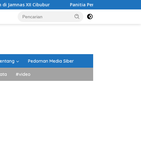
bubur
Panitia Peringatan HUT RI Kecamatan Lima Kaum 
entang
Pedoman Media Siber
ata
#video