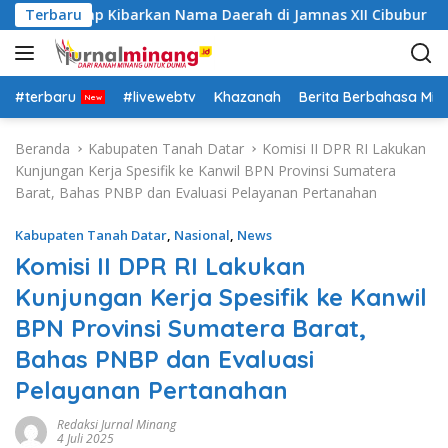
L
Datar Siap Kibarkan Nama Daerah di Jamnas XII Cibubur
Terbaru
a
n
g
s
#terbaru
#livewebtv
Khazanah
Berita Berbahasa Mi
u
n
Beranda
Kabupaten Tanah Datar
Komisi II DPR RI Lakukan
g
Kunjungan Kerja Spesifik ke Kanwil BPN Provinsi Sumatera
k
Barat, Bahas PNBP dan Evaluasi Pelayanan Pertanahan
e
k
Kabupaten Tanah Datar
,
Nasional
,
News
o
Komisi II DPR RI Lakukan
n
Kunjungan Kerja Spesifik ke Kanwil
t
e
BPN Provinsi Sumatera Barat,
n
Bahas PNBP dan Evaluasi
Pelayanan Pertanahan
Redaksi Jurnal Minang
4 Juli 2025