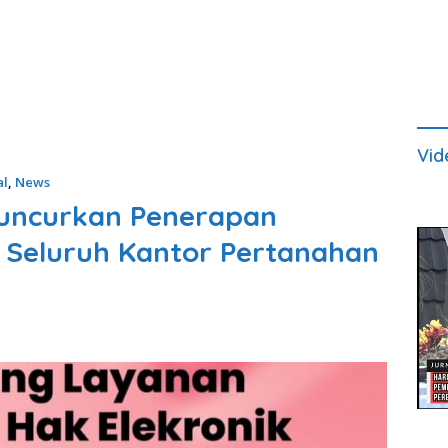
Vid
al
,
News
uncurkan Penerapan
i Seluruh Kantor Pertanahan