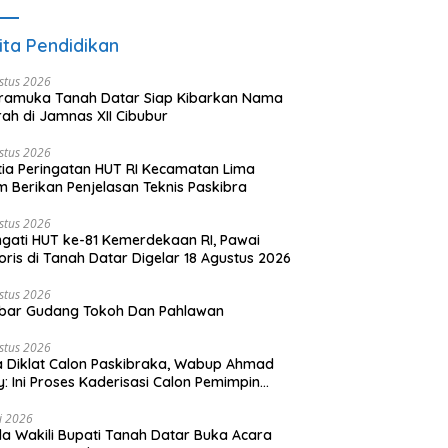
ita Pendidikan
stus 2026
ramuka Tanah Datar Siap Kibarkan Nama
ah di Jamnas XII Cibubur
stus 2026
tia Peringatan HUT RI Kecamatan Lima
 Berikan Penjelasan Teknis Paskibra
stus 2026
ngati HUT ke-81 Kemerdekaan RI, Pawai
oris di Tanah Datar Digelar 18 Agustus 2026
stus 2026
bar Gudang Tokoh Dan Pahlawan
stus 2026
 Diklat Calon Paskibraka, Wabup Ahmad
y: Ini Proses Kaderisasi Calon Pemimpin
sa yang Berkarakter Pancasila
li 2026
a Wakili Bupati Tanah Datar Buka Acara