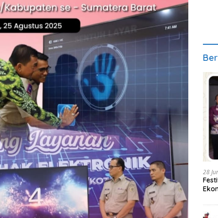
Ber
28 Ju
Fest
Ekon