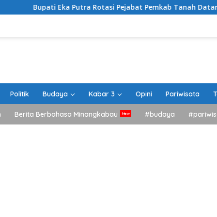
Eka Putra Rotasi Pejabat Pemkab Tanah Datar, Tegaskan Kemud
Politik
Budaya
Kabar 3
Opini
Pariwisata
T
h
Berita Berbahasa Minangkabau
#budaya
#pariwis