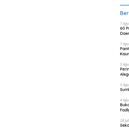
Ber
7 Agu
60 P
Daer
7 Agu
Pani
Kaum
5 Agu
Peri
Aleg
5 Agu
Sum
4 Agu
Buka
Fadl
Bang
28 Ju
Sekd