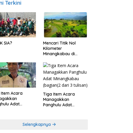
ni Terkini
K SIA?
Mencari Titik Nol
Kilometer
Minangkabau di
Nagari Pariangan,
Dimanakah Lokasi
nya?
 Item Acara
Tiga Item Acara
agakkan
Managakkan
hulu Adat
Panghulu Adat
angkabau (bagian
Minangkabau (bagian
khir dari 3 tulisan)
(2 dari 3 tulisan)
Selengkapnya