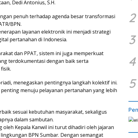
taan, Dedi Antonius, S.H.
2
ngan penuh terhadap agenda besar transformasi
 ATR/BPN.
enerapan layanan elektronik ini menjadi strategi
3
tal pertanahan di Indonesia.
akat dan PPAT, sistem ini juga memperkuat
4
ang terdokumentasi dengan baik serta
isik.
5
iadi, menegaskan pentingnya langkah kolektif ini.
k penting menuju pelayanan pertanahan yang lebih
Pe
rbaik sesuai kebutuhan masyarakat, sekaligus
kapnya dalam sambutan.
leh Kepala Kanwil ini turut dihadiri oleh jajaran
di lingkungan BPN Sumbar. Dengan semangat