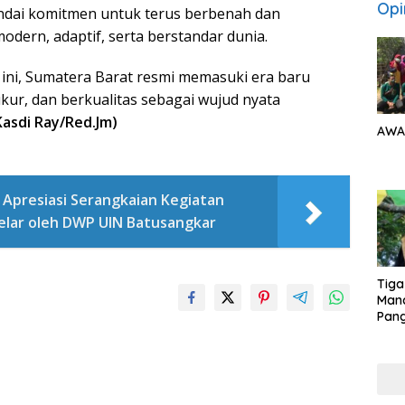
Opi
ndai komitmen untuk terus berbenah dan
dern, adaptif, serta berstandar dunia.
ini, Sumatera Barat resmi memasuki era baru
kur, dan berkualitas sebagai wujud nyata
Kasdi Ray/Red.Jm)
AWA
 Apresiasi Serangkaian Kegiatan
elar oleh DWP UIN Batusangkar
Tiga
Man
Pang
Min
tera