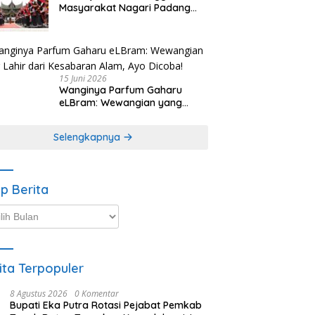
Masyarakat Nagari Padang
Magek Sita Perhatian
Pengunjung Festival
Minangkabau
15 Juni 2026
Wanginya Parfum Gaharu
eLBram: Wewangian yang
Lahir dari Kesabaran Alam,
Ayo Dicoba!
Selengkapnya
ip Berita
p
ta
ita Terpopuler
8 Agustus 2026
0 Komentar
Bupati Eka Putra Rotasi Pejabat Pemkab