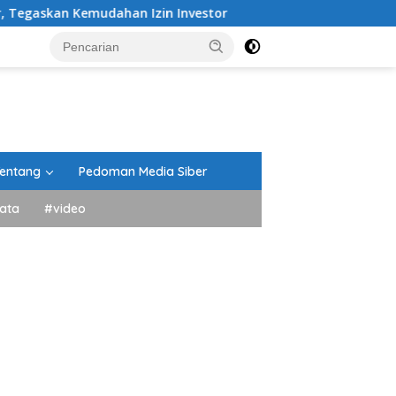
ahan Izin Investor
60 Pramuka Tanah Datar Siap Kibar
entang
Pedoman Media Siber
ata
#video