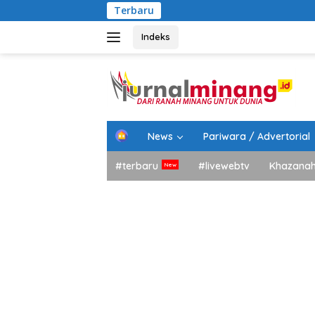
Langsung
Terbaru
Bupati 
ke
konten
Indeks
H
News
Pariwara / Advertorial
o
m
#terbaru
#livewebtv
Khazana
e