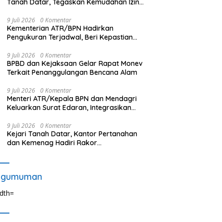
Tanah Datar, Tegaskan Kemudahan Izin
Investor
9 Juli 2026
0 Komentar
Kementerian ATR/BPN Hadirkan
Pengukuran Terjadwal, Beri Kepastian
Waktu Layanan untuk Masyarakat
9 Juli 2026
0 Komentar
BPBD dan Kejaksaan Gelar Rapat Monev
Terkait Penanggulangan Bencana Alam
9 Juli 2026
0 Komentar
Menteri ATR/Kepala BPN dan Mendagri
Keluarkan Surat Edaran, Integrasikan
LP2B ke dalam RTRW dan RDTR
9 Juli 2026
0 Komentar
Kejari Tanah Datar, Kantor Pertanahan
dan Kemenag Hadiri Rakor
Pensertifikatan Tanah
ngumuman