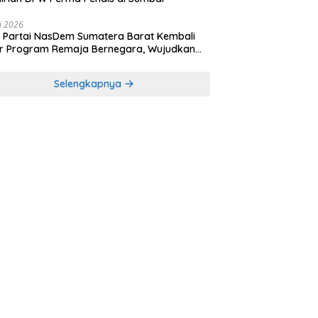
li 2026
Partai NasDem Sumatera Barat Kembali
r Program Remaja Bernegara, Wujudkan
rasi Muda Melek Politik dan Demokrasi
Selengkapnya