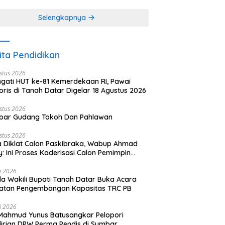
khir dari 3 tulisan)
(2 dari 3 tulisan)
Selengkapnya
ita Pendidikan
stus 2026
ngati HUT ke-81 Kemerdekaan RI, Pawai
oris di Tanah Datar Digelar 18 Agustus 2026
stus 2026
bar Gudang Tokoh Dan Pahlawan
stus 2026
 Diklat Calon Paskibraka, Wabup Ahmad
y: Ini Proses Kaderisasi Calon Pemimpin
sa yang Berkarakter Pancasila
li 2026
a Wakili Bupati Tanah Datar Buka Acara
iatan Pengembangan Kapasitas TRC PB
li 2026
Mahmud Yunus Batusangkar Pelopori
irian DPW Perma Pendis di Sumbar