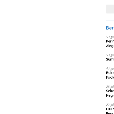
tera
Ber
5 Agu
Peri
Aleg
5 Agu
Sum
4 Agu
Buka
Fadl
Bang
28 Ju
Sekd
Keg
22 Ju
UIN 
Pend