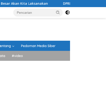
Laksanakan
DPRD Tanah Datar Gelar Paripurna Penand
entang
Pedoman Media Siber
ata
#video