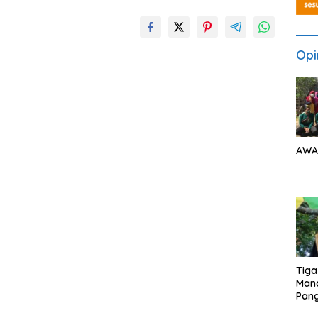
Opi
AWA
Tiga
Man
Pang
Min