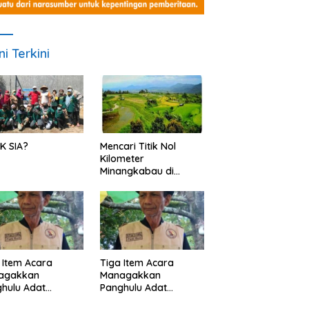
ni Terkini
K SIA?
Mencari Titik Nol
Kilometer
Minangkabau di
Nagari Pariangan,
Dimanakah Lokasi
nya?
 Item Acara
Tiga Item Acara
agakkan
Managakkan
hulu Adat
Panghulu Adat
angkabau (bagian
Minangkabau (bagian