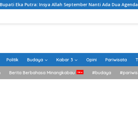
Insya Allah September Nanti Ada Dua Agenda Besar Akan Kita 
Politik
Budaya
Kabar 3
Opini
Pariwisata
T
h
Berita Berbahasa Minangkabau
#budaya
#pariwis