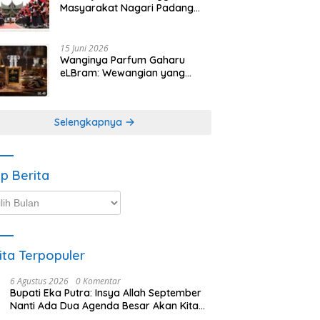
Masyarakat Nagari Padang
Magek Sita Perhatian
Pengunjung Festival
Minangkabau
15 Juni 2026
Wanginya Parfum Gaharu
eLBram: Wewangian yang
Lahir dari Kesabaran Alam,
Ayo Dicoba!
Selengkapnya
ip Berita
p
ta
ita Terpopuler
6 Agustus 2026
0 Komentar
Bupati Eka Putra: Insya Allah September
Nanti Ada Dua Agenda Besar Akan Kita
Laksanakan