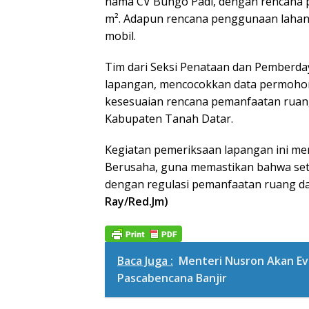
nama CV Bungo Padi, dengan rencana 
m². Adapun rencana penggunaan lahan
mobil.
Tim dari Seksi Penataan dan Pemberday
lapangan, mencocokkan data permohona
kesesuaian rencana pemanfaatan ruang
Kabupaten Tanah Datar.
Kegiatan pemeriksaan lapangan ini men
Berusaha, guna memastikan bahwa seti
dengan regulasi pemanfaatan ruang da
Ray/Red.Jm)
Baca Juga :
Menteri Nusron Akan Ev
Pascabencana Banjir