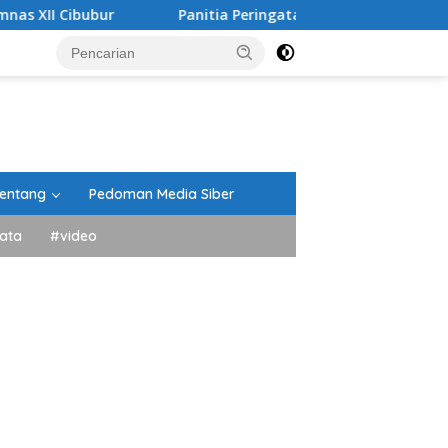
Panitia Peringatan HUT RI Kecamatan Lima Kaum Berikan
entang
Pedoman Media Siber
ata
#video