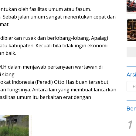
ntukan oleh fasilitas umum atau fasum.
m. Sebab jalan umum sangat menentukan cepat dan
mat.
 dibiarkan rusak dan berlobang-lobang. Apalagi
atu kabupaten. Kecuali bila tidak ingin ekonomi
n baik.
H, M.H dalam menjawab pertanyaan wartawan di
 siang.
Ars
kat lndonesia (Peradi) Otto Hasibuan tersebut,
Arsi
kan fungsinya. Antara lain yang membuat lancarkan
Beri
 fasilitas umum itu berkaitan erat dengan
Ber
1