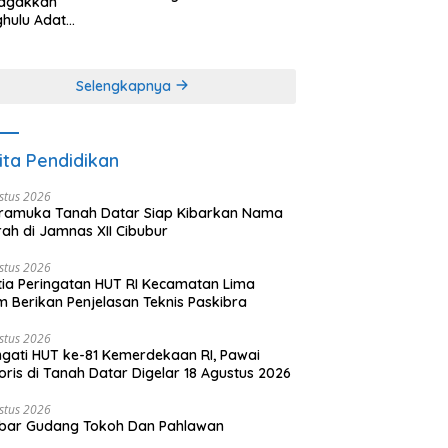
agakkan
Minangkabau (bagian
hulu Adat
(2 dari 3 tulisan)
angkabau (bagian
khir dari 3 tulisan)
Selengkapnya
ita Pendidikan
stus 2026
ramuka Tanah Datar Siap Kibarkan Nama
ah di Jamnas XII Cibubur
stus 2026
tia Peringatan HUT RI Kecamatan Lima
 Berikan Penjelasan Teknis Paskibra
stus 2026
ngati HUT ke-81 Kemerdekaan RI, Pawai
oris di Tanah Datar Digelar 18 Agustus 2026
stus 2026
bar Gudang Tokoh Dan Pahlawan