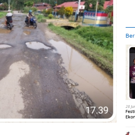
Ber
28 Ju
Fest
Ekon