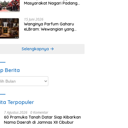
Masyarakat Nagari Padang
Magek Sita Perhatian
Pengunjung Festival
Minangkabau
15 Juni 2026
Wanginya Parfum Gaharu
eLBram: Wewangian yang
Lahir dari Kesabaran Alam,
Ayo Dicoba!
Selengkapnya
ip Berita
p
ta
ita Terpopuler
7 Agustus 2026
0 Komentar
60 Pramuka Tanah Datar Siap Kibarkan
Nama Daerah di Jamnas XII Cibubur