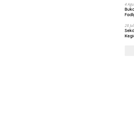
4 Agu
Buka
Fadl
Bang
28 Ju
Sekd
Keg