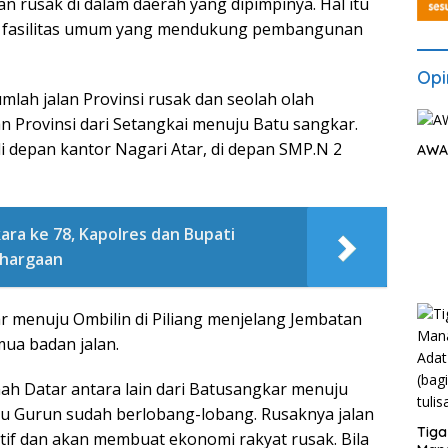
n rusak di dalam daerah yang dipimpinya. Hal itu
p fasilitas umum yang mendukung pembangunan
Opi
umlah jalan Provinsi rusak dan seolah olah
lan Provinsi dari Setangkai menuju Batu sangkar.
di depan kantor Nagari Atar, di depan SMP.N 2
AWA
ra ke 78, Kapolres dan Bupati
ghargaan
r menuju Ombilin di Piliang menjelang Jembatan
ua badan jalan.
nah Datar antara lain dari Batusangkar menuju
u Gurun sudah berlobang-lobang. Rusaknya jalan
Tiga
atif dan akan membuat ekonomi rakyat rusak. Bila