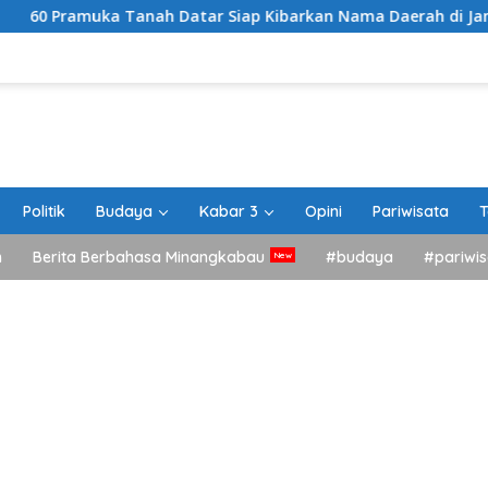
nah Datar Siap Kibarkan Nama Daerah di Jamnas XII Cibubur
Politik
Budaya
Kabar 3
Opini
Pariwisata
T
h
Berita Berbahasa Minangkabau
#budaya
#pariwis