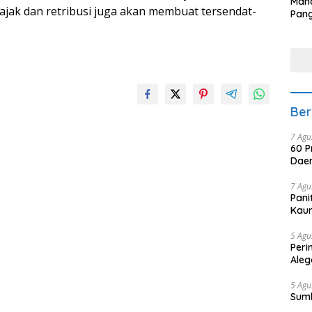
Man
jak dan retribusi juga akan membuat tersendat-
Pang
Min
tera
Ber
7 Agu
60 P
Daer
7 Agu
Pani
Kaum
5 Agu
Peri
Aleg
5 Agu
Sum