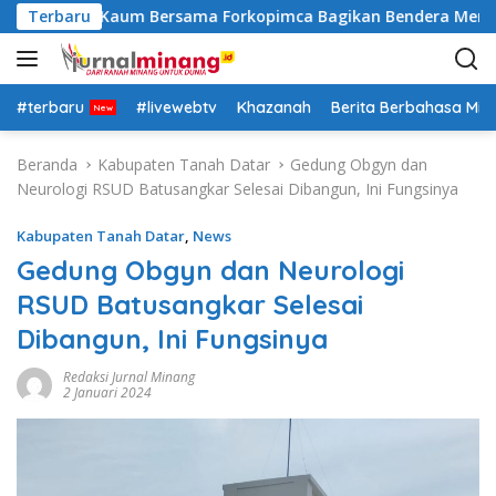
L
lsek Lima Kaum Bersama Forkopimca Bagikan Bendera Merah Pu
Terbaru
a
n
g
s
#terbaru
#livewebtv
Khazanah
Berita Berbahasa Mi
u
n
Beranda
Kabupaten Tanah Datar
Gedung Obgyn dan
g
Neurologi RSUD Batusangkar Selesai Dibangun, Ini Fungsinya
k
e
Kabupaten Tanah Datar
,
News
k
Gedung Obgyn dan Neurologi
o
RSUD Batusangkar Selesai
n
t
Dibangun, Ini Fungsinya
e
n
Redaksi Jurnal Minang
2 Januari 2024