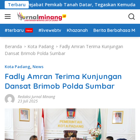
L
ra Rotasi Pejabat Pemkab Tanah Datar, Tegaskan Kemudahan Iz
Terbaru
a
n
g
s
#terbaru
#livewebtv
Khazanah
Berita Berbahasa Mi
u
n
Beranda
Kota Padang
Fadly Amran Terima Kunjungan
g
Dansat Brimob Polda Sumbar
k
e
Kota Padang
,
News
k
Fadly Amran Terima Kunjungan
o
Dansat Brimob Polda Sumbar
n
t
Redaksi Jurnal Minang
e
23 Juli 2025
n